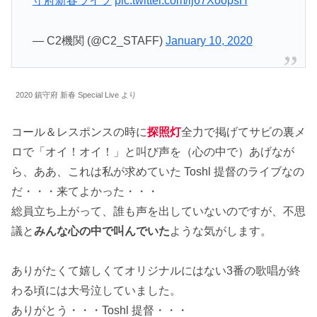
守府新春ライブ
pic.twitter.com/lj67XoopsH
— C2機関 (@C2_STAFF)
January 10, 2020
2020 鎮守府 新春 Special Live より
コール＆レスポンスの時に
探照灯
全力で掲げてサビの裏メ
ロで「オイ！オイ！」と叫び声を（心の中で）あげなが
ら、ああ、これは私が求めていた Toshl 提督のライブなの
だ・・・来てよかった・・・
総員立ち上がって、誰も声を出していないのですが、不思
議と
みんな心の中で叫んでいた
ような気がします。
ありがたくて嬉しくてオリジナルにはない3番の歌唱が終
わる頃には大号泣していました。
ありがとう・・・Toshl 提督・・・