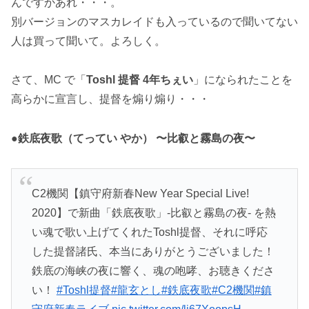
んですかあれ・・・。
別バージョンのマスカレイドも入っているので聞いてない
人は買って聞いて。よろしく。
さて、MC で「
Toshl 提督 4年ちぇい
」になられたことを
高らかに宣言し、提督を煽り煽り・・・
●
鉄底夜歌（てってい やか） 〜比叡と霧島の夜〜
C2機関【鎮守府新春New Year Special Live!
2020】で新曲「鉄底夜歌」-比叡と霧島の夜- を熱
い魂で歌い上げてくれたToshl提督、それに呼応
した提督諸氏、本当にありがとうございました！
鉄底の海峡の夜に響く、魂の咆哮、お聴きくださ
い！
#Toshl提督
#龍玄とし
#鉄底夜歌
#C2機関
#鎮