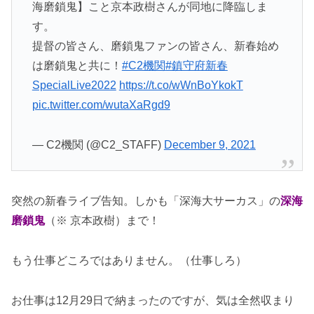
海磨鎖鬼】こと京本政樹さんが同地に降臨しま
す。
提督の皆さん、磨鎖鬼ファンの皆さん、新春始め
は磨鎖鬼と共に！
#C2機関
#鎮守府新春
SpecialLive2022
https://t.co/wWnBoYkokT
pic.twitter.com/wutaXaRgd9
— C2機関 (@C2_STAFF)
December 9, 2021
突然の新春ライブ告知。しかも「深海大サーカス」の
深海
磨鎖鬼
（※ 京本政樹）まで！
もう仕事どころではありません。（仕事しろ）
お仕事は12月29日で納まったのですが、気は全然収まり