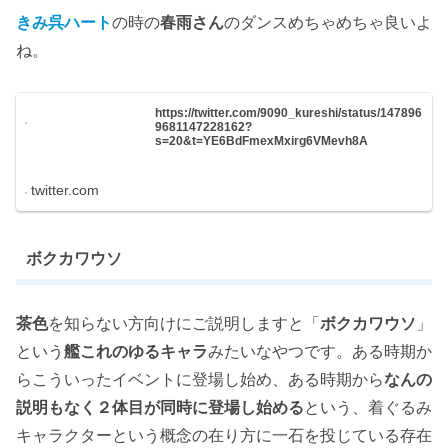
きみ呉ハート
の時の
春雨さん
のダンスめちゃめちゃ良いよ
ね。
https://twitter.com/9090_kureshi/status/147896
9681147228162?
s=20&t=YE6BdFmexMxirg6VMevh8A
twitter.com
ボクカワウソ
茶色
を知らない方向けにご説明しますと「
ボクカワウソ
」
という
艦これのゆるキャラ
みたいなやつです。ある時期か
らこういったイベントに登場し始め、ある時期から
なんの
説明もなく２体目が同時に登場し始める
という、着ぐるみ
キャラクターという概念の在り方に一石を投じている存在