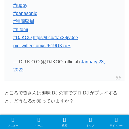
#rugby
#panasonic
#福岡堅樹
#hitomi
#DJKOO
https://t.co/4ax28jv0ce
pic.twitter.com/iUF19UKzuP
— D J K O O (@DJKOO_official)
January 23,
2022
ところで皆さんは趣味 DJ の前でプロ DJ がプレイする
と、どうなるか知っていますか？
答えは
勝手に自分と比べてしまい、
勝手にダメージを受
ける
です。
メニュー
ホーム
検索
トップ
サイドバー