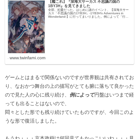
【艦これ】『深海大サーカス 不思議の国の
1BY3H』を見てきました
全部、杞憂だった。はじめに謎のイベント、【深海大サー
カス「不思議の国の1YB3H」-1YB3H’s Adventures in
Wonderland-】に行ってまいりました。例によって「行っ
てよかった・・・」みたいな感想しか出てこないわけで...
www.twinfami.com
ゲームとはまるで関係ないのですが世界観は共有されてお
り、なおかつ舞台の上の描写がとても腑に落ちて良かった
ので見た人の心に残り続け、
例によって
円盤はいつまで経
っても出ることはないので、
悶々とした形でも残り続けていたものですが、今回このよ
うな形で復活しました。
もうね・・・京本政樹は何回見てもかっこいいね・・・見