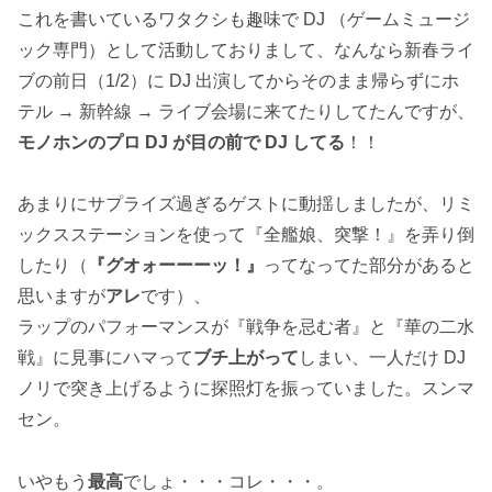
これを書いているワタクシも趣味で DJ （ゲームミュージ
ック専門）として活動しておりまして、なんなら新春ライ
ブの前日（1/2）に DJ 出演してからそのまま帰らずにホ
テル → 新幹線 → ライブ会場に来てたりしてたんですが、
モノホンのプロ DJ が目の前で DJ してる
！！
あまりにサプライズ過ぎるゲストに動揺しましたが、リミ
ックスステーションを使って『全艦娘、突撃！』を弄り倒
したり（
『グオォーーーッ！』
ってなってた部分があると
思いますが
アレ
です）、
ラップのパフォーマンスが『戦争を忌む者』と『華の二水
戦』に見事にハマって
ブチ上がって
しまい、一人だけ DJ
ノリで突き上げるように探照灯を振っていました。スンマ
セン。
いやもう
最高
でしょ・・・コレ・・・。