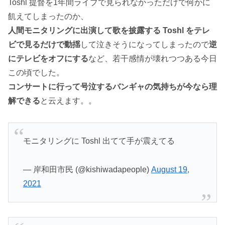
Toshl 提督を1年間ライブで見られなかっただけで何かに
飢えてしまったのか、
人間モニタリングに出演して歌を披露する Toshl をテレ
ビで見るだけで動揺
して泣きそうになってしまったので
逆
にテレビをオフにする
など、若干感情が壊れつつある今日
この頃でした。
コンサートに行って号泣するバンギャの気持ちが今なら理
解できる
と云えます。。
モニタリングに Toshl 出てて手が震えてる
— 岸和田市民 (@kishiwadapeople)
August 19,
2021