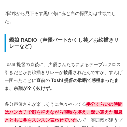
2階席から見下ろす黒い海に赤と白の探照灯は壮観でし
た。
艦娘 RADIO（声優パートかくし芸／お絵描きリ
レーなど）
Toshl 提督の直後に、声優さんたちによるテーブルクロス
引きだとかお絵描きリレーが披露されたんですが、すんげ
ー困ったことに直前の
Toshl 提督の歌唱で感極まったま
ま、余韻が全く抜けず。
多分声優さんが楽しそうに色々やってる
半分くらいの時間
はハンカチで顔を抑えながら嗚咽を堪え、深い震えた溜息
とともに鼻をスンスン言わせていた
ので、雰囲気が違うゾ