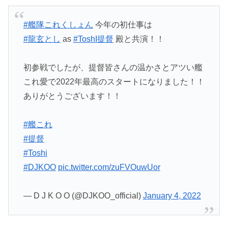
#艦隊これくしょん
今年の初仕事は
#龍玄とし
as
#ToshI提督
殿と共演！！
初参戦でしたが、提督皆さんの温かさとアツい艦
これ愛で2022年最高のスタートになりました！！
ありがとうございます！！
#艦これ
#提督
#Toshi
#DJKOO
pic.twitter.com/zuFVOuwUor
— D J K O O (@DJKOO_official)
January 4, 2022