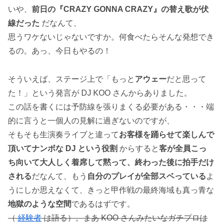
いや、
前日の『CRAZY GONNA CRAZY』の替え歌が伏
線だった
だなんて、
思うワケないじゃないですか。何食べたらそんな発想でき
るの。あっ、今日もやるの！
そういえば、ステージ上で「もっと
アウェー
だと思って
た！」という発言が DJ KOO さんからありました。
この話を書くには予防線を張りまくる必要がある・・・端
的に言うと一個人の見解に過ぎないのですが、
そもそも生演奏ライブと違って
お客様を踊らせて楽しんで
頂いてナンボな DJ という役割
からすると
客が全員こっ
ち向いて大人しく着席して黙って、終わった後に拍手だけ
される
だなんて、もう
自分のプレイが全部スベっている
よ
うにしか思えなくて、きっと甲作戦の最終海域も真っ青な
地獄のような空間
であるはずです。
（
経験者
は語る）。まあ KOO さんみたいなガチプロは