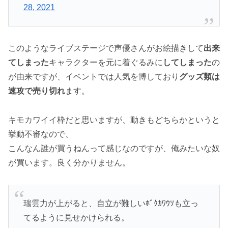
28, 2021
このようなライブステージで声優さんがお絵描きして
出来
てしまった
キャラクターを元に着ぐるみに
してしまった
の
が由来ですが、イベントでは人気を博しており
グッズ類は
速攻で売り切れ
ます。
キモカワイイ枠だと思いますが、動きもどちらかというと
挙動不審なので、
こんなん誰が買うねんって感じなのですが、俺みたいな奴
が買います。良く分かりません。
瑞雲力が上がると、自立が難しいﾎﾞｸｶﾜｳｿも立っ
てるように見せかけられる。