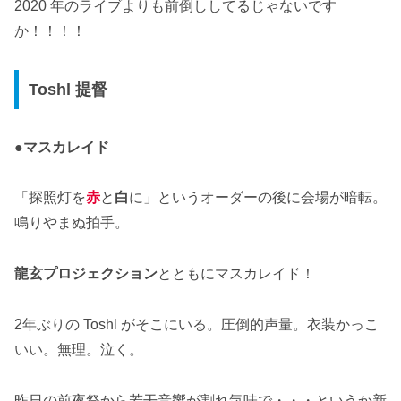
2020 年のライブよりも前倒ししてるじゃないです
か！！！！
Toshl 提督
●
マスカレイド
「探照灯を
赤
と
白
に」というオーダーの後に会場が暗転。
鳴りやまぬ拍手。
龍玄プロジェクション
とともにマスカレイド！
2年ぶりの Toshl がそこにいる。圧倒的声量。衣装かっこ
いい。無理。泣く。
昨日の前夜祭から若干音響が割れ気味で・・・というか新