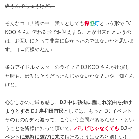
違うんでしょうけど。
そんなコロナ禍の中、我々としても
探
照
灯
という形で DJ
KOO さんに伝わる形でお迎えすることが出来たというの
は、お互いにとって非常に良かったのではないかと思いま
す。（←何様やねん）
多分アイドルマスターのライブで DJ KOO さんが出演し
た時も、最初はそうだったんじゃないかな？いや、知らん
けど。
心なしかのご縁も感じ、
DJ 中に執拗に艦これ楽曲を掛け
ようとする DJ 岸和田市民
としては、もっと DJ イベント
そのものが知れ渡って、こういう空間があるんだ・・とい
うことを皆様に知って頂いて
、
パリピじゃなくても
DJ イ
ベントに気軽に遊びに来て
頂けるようになると嬉しいし、