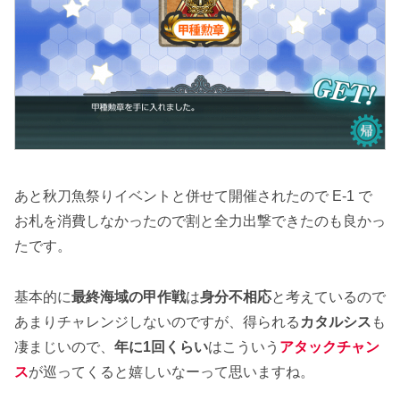
あと秋刀魚祭りイベントと併せて開催されたので E-1 で
お札を消費しなかったので割と全力出撃できたのも良かっ
たです。
基本的に
最終海域の甲作戦
は
身分不相応
と考えているので
あまりチャレンジしないのですが、得られる
カタルシス
も
凄まじいので、
年に1回くらい
はこういう
アタックチャン
ス
が巡ってくると嬉しいなーって思いますね。