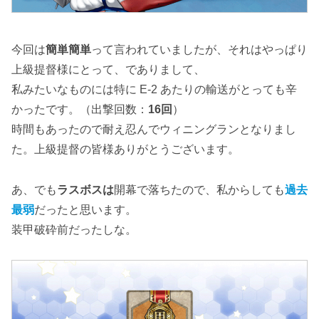
今回は
簡単簡単
って言われていましたが、それはやっぱり
上級提督様にとって、でありまして、
私みたいなものには特に E-2 あたりの輸送がとっても辛
かったです。（出撃回数：
16回
）
時間もあったので耐え忍んでウィニングランとなりまし
た。上級提督の皆様ありがとうございます。
あ、でも
ラスボスは
開幕で落ちたので、私からしても
過去
最弱
だったと思います。
装甲破砕前だったしな。