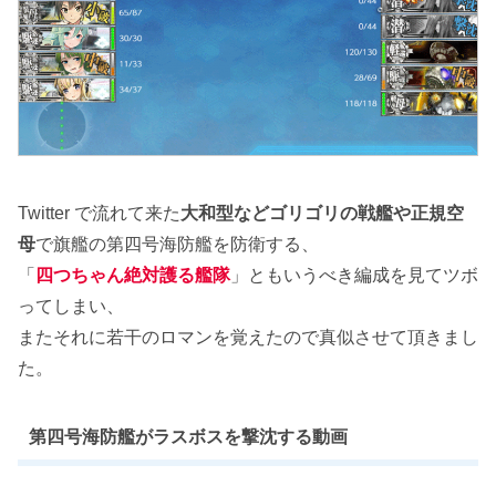
Twitter で流れて来た
大和型などゴリゴリの戦艦や正規空
母
で旗艦の第四号海防艦を防衛する、
「
四つちゃん絶対護る艦隊
」ともいうべき編成を見てツボ
ってしまい、
またそれに若干のロマンを覚えたので真似させて頂きまし
た。
第四号海防艦がラスボスを撃沈する動画