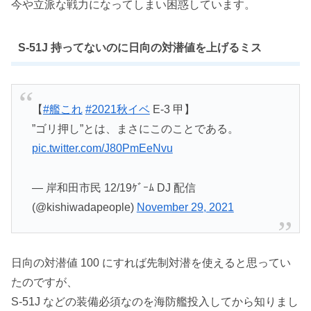
今や立派な戦力になってしまい困惑しています。
S-51J 持ってないのに日向の対潜値を上げるミス
【
#艦これ
#2021秋イベ
E-3 甲】
”ゴリ押し”とは、まさにこのことである。
pic.twitter.com/J80PmEeNvu
— 岸和田市民 12/19ｹﾞｰﾑ DJ 配信
(@kishiwadapeople)
November 29, 2021
日向の対潜値 100 にすれば先制対潜を使えると思ってい
たのですが、
S-51J などの装備必須なのを海防艦投入してから知りまし