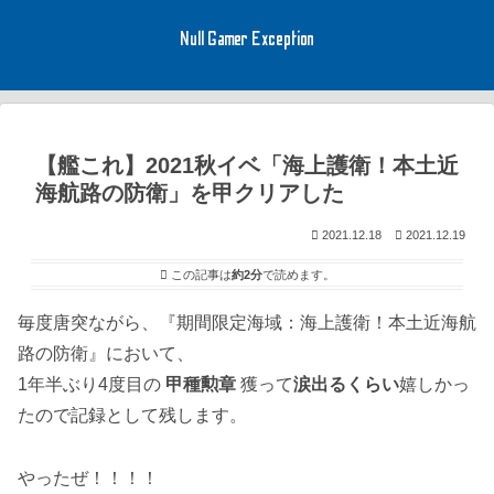
Null Gamer Exception
【艦これ】2021秋イベ「海上護衛！本土近
海航路の防衛」を甲クリアした
2021.12.18
2021.12.19
この記事は
約2分
で読めます。
毎度唐突ながら、『期間限定海域：海上護衛！本土近海航
路の防衛』において、
1年半ぶり4度目の
甲種勲章
獲って
涙出るくらい
嬉しかっ
たので記録として残します。
やったぜ！！！！