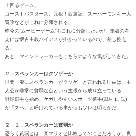
上回るゲーム。
ゴーストバスターズ、元祖！西遊記 スーパーモンキー大
冒険などがこれに分類される。
昨今の”ムービーゲーム”もこれに分類したいが、筆者の考
えには懐古主義バイアスが掛かっているので、差し控え
る。
あと、マインドシーカーもこちらのような気がしてきた。
２．スペランカーはクソゲーか
世間一般にスペランカーがクソゲーと言われる理由は、主
人公が非常に貧弱な点という主張から成り立っている。
野球選手を始め、ケガしやすいスポーツ選手(田村 仁 氏)
が「スペ」と呼ばれている事からもソレは明らかだ。
２－１．スペランカーは貧弱か
恐らく貧弱とは、某マリオと比較してのことだろうが、良