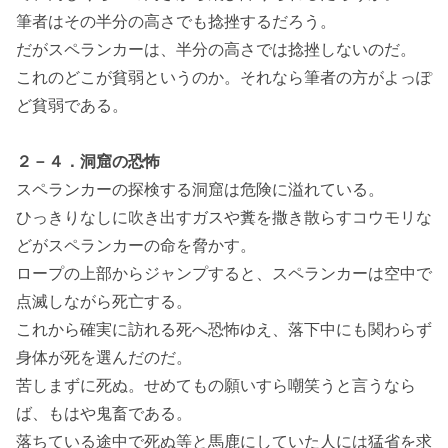
筆者はその半分の高さでも捻挫するだろう。
だがスペランカーは、半分の高さでは捻挫しないのだ。
これのどこが貧弱というのか。それなら筆者の方がよっぽ
ど貧弱である。
２－４．洞窟の恐怖
スペランカーの探検する洞窟は危険に溢れている。
ひっきりなしに吹き出すガスや糞を撒き散らすコウモリな
どがスペランカーの命を脅かす。
ロープの上部からジャンプすると、スペランカーは空中で
点滅しながら死亡する。
これから確実に訪れる死へ恐怖ゆえ、落下中にも関わらず
身体が死を選んだのだ。
苦しまずに死ぬ。せめてもの願いすら嘲笑うと言うなら
ば、もはや鬼畜である。
落ちている途中で死ぬ等と馬鹿にしていた人には猛省を求