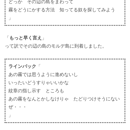
どっか その辺の島をまわって
霧をどうにかする方法 知ってる奴を探してみよう
」
「
もっと早く言え
」
って訳でその辺の島のモルデ島に到着しました。
ラインバック
「
あの霧では思うように進めないし
いったいどうすりゃいいかな
紋章の指し示す ところも
あの霧をなんとかしなけりゃ たどりつけそうにない
ぜ・・・
」