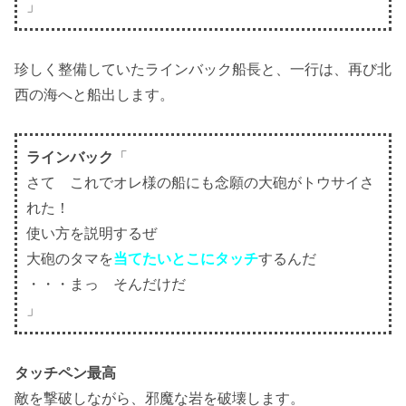
」
珍しく整備していたラインバック船長と、一行は、再び北
西の海へと船出します。
ラインバック
「
さて これでオレ様の船にも念願の大砲がトウサイさ
れた！
使い方を説明するぜ
大砲のタマを
当てたいとこにタッチ
するんだ
・・・まっ そんだけだ
」
タッチペン最高
敵を撃破しながら、邪魔な岩を破壊します。