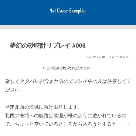
Null Gamer Exception
夢幻の砂時計リプレイ #006
2012.12.18
2021.03.03
この記事は
約12分
で読めます。
激しくネタバレが含まれるのでプレイ中の人は注意してく
ださい。
早速北西の海域に向け出航します。
北西の海域への航路は浅瀬が柵のように敷かれているの
で、ちょっと空いているところから入ろうとすると・・・