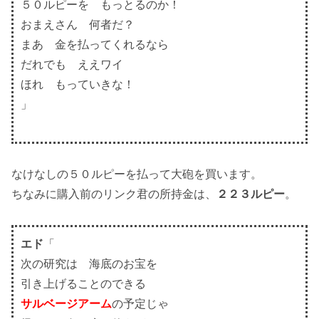
５０ルピーを もっとるのか！
おまえさん 何者だ？
まあ 金を払ってくれるなら
だれでも ええワイ
ほれ もっていきな！
」
なけなしの５０ルピーを払って大砲を買います。
ちなみに購入前のリンク君の所持金は、
２２３ルピー
。
エド
「
次の研究は 海底のお宝を
引き上げることのできる
サルベージアーム
の予定じゃ