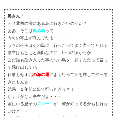
奥さん
「
え？北西の海にある島に行きたいのかい？
ああ そこは
風の島
って
うちの亭主が呼んでたよ・・・
うちの亭主はその島に 行ったってよく言ってたねぇ
亭主はもともと漁師なのに いつの頃からか
まだ誰も踏み入った事のない島を 探すんだって言っ
て飛び出してね
仕事もせず
北の海の霧
によく行って船を壊して帰って
きたもんさ
結局 １年前に出て行ったきりさ！
しょうがない亭主だよ・・・
家にいる息子の
ロマーニ
が 何か知ってるかもしれな
いけど・・