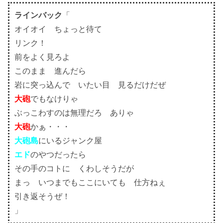
ラインバック
「
オイオイ ちょっと待て
リンク！
前をよく見ろよ
このまま 進んだら
岩に突っ込んで いたい目 見るだけだぜ
大砲
でもなけりゃ
ぶっこわすのは無理だろ ありゃ
大砲
かぁ・・・
大砲島
にいるジャンク屋
エド
のやつだったら
その手のコトに くわしそうだが
まっ いつまでもここにいても 仕方ねぇ
引き返そうぜ！
」