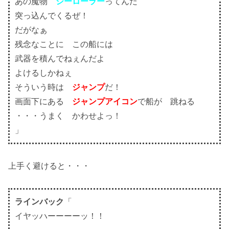
あの魔物
シーローラー
ってんだ
突っ込んでくるぜ！
だがなぁ
残念なことに この船には
武器を積んでねぇんだよ
よけるしかねぇ
そういう時は
ジャンプ
だ！
画面下にある
ジャンプアイコン
で船が 跳ねる
・・・うまく かわせよっ！
」
上手く避けると・・・
ラインバック
「
イヤッハーーーーッ！！