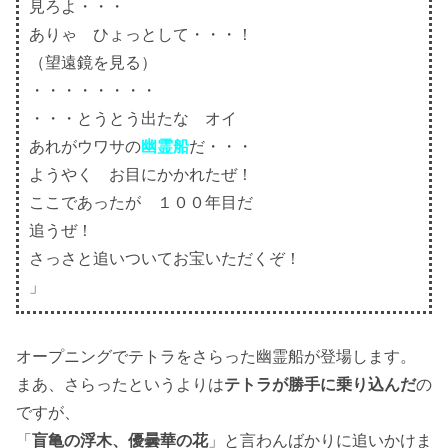
見ろよ・・・
ありゃ ひょっとして・・・！
（望遠鏡を見る）
・・・・・・・・
・・・とうとう出たな オイ
あれがウワサの
幽霊船
だ・・・
ようやく お目にかかれたぜ！
ここであったが １００年目だ
追うぜ！
さっさと追いついてお宝いただくぞ！
」
オープニングでテトラをさらった幽霊船が登場します。
まあ、さらったというよりは
テトラが勝手に乗り込んだ
の
ですが、
「
盲亀の浮木、優曇華の花
」と言わんばかりに追いかけま