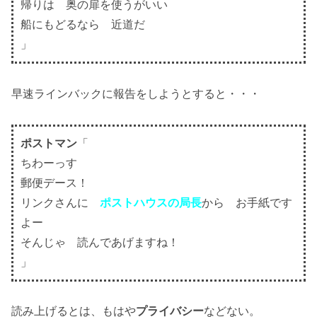
帰りは 奥の扉を使うがいい
船にもどるなら 近道だ
」
早速ラインバックに報告をしようとすると・・・
ポストマン
「
ちわーっす
郵便デース！
リンクさんに
ポストハウスの局長
から お手紙です
よー
そんじゃ 読んであげますね！
」
読み上げるとは、もはや
プライバシー
などない。