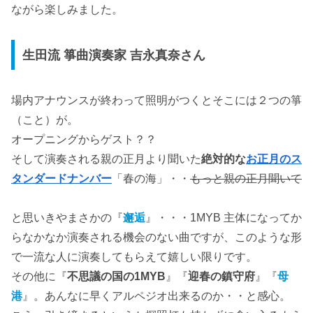
ながら楽しみました。
生田流 箏曲演奏家 吉永真奈さん
場内アナウンスが終わって照明がつくとそこには２つの箏
（こと）が。
オープニングからゲスト？？
そして演奏される親の正月より聞いた
絶対的な
お正月のス
タンダードナンバー
「春の海」・・
もっと親の正月聞いて
と思いきやまさかの『
邂逅
』・・・1MYB 主体になってか
らなかなか演奏される機会のない曲ですが、このような形
で一流な人に演奏してもらえて嬉しい限りです。
その他に『
不思議の国の1MYB
』『
迎春の鎮守府
』『
母
港
』。あんなに早くアルペジオ出来るのか・・と感心。