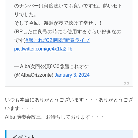
のナンバーは何度聴いても良いですね。熱いセト
リでした。
そして今回、邂逅が琴で聴けて幸せ…！
(RPした由良号の時にも使用するぐらい好きなの
です)
#艦これ
#C2機関
#新春ライブ
pic.twitter.com/ge4x1la2Tb
— Alba次回公演8/30@艦これオケ
(@AlbaOrizzonte)
January 3, 2024
いつも本当にありがとうございます・・・ありがとうござ
います・・・
Alba 演奏会改三、お待ちしております・・・
イベント