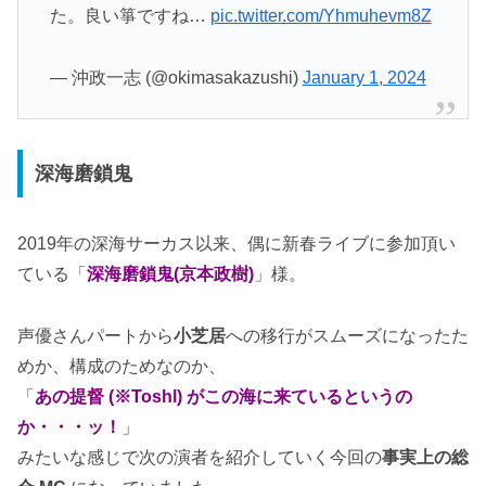
た。良い箏ですね…
pic.twitter.com/Yhmuhevm8Z
— 沖政一志 (@okimasakazushi)
January 1, 2024
深海磨鎖鬼
2019年の深海サーカス以来、偶に新春ライブに参加頂い
ている「
深海磨鎖鬼(京本政樹)
」様。
声優さんパートから
小芝居
への移行がスムーズになったた
めか、構成のためなのか、
「
あの提督 (※Toshl) がこの海に来ているというの
か・・・ッ！
」
みたいな感じで次の演者を紹介していく今回の
事実上の総