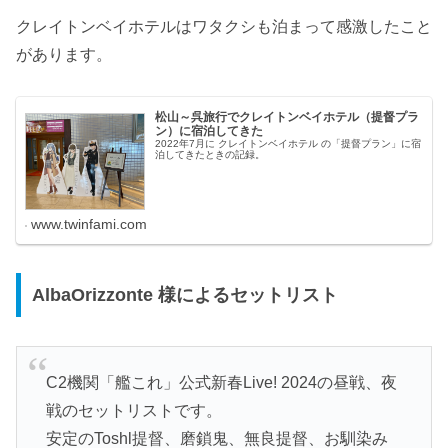
クレイトンベイホテルはワタクシも泊まって感激したこと
があります。
松山～呉旅行でクレイトンベイホテル（提督プラ
ン）に宿泊してきた
2022年7月に クレイトンベイホテル の「提督プラン」に宿
泊してきたときの記録。
www.twinfami.com
AlbaOrizzonte 様によるセットリスト
C2機関「艦これ」公式新春Live! 2024の昼戦、夜
戦のセットリストです。
安定のToshl提督、磨鎖鬼、無良提督、お馴染み