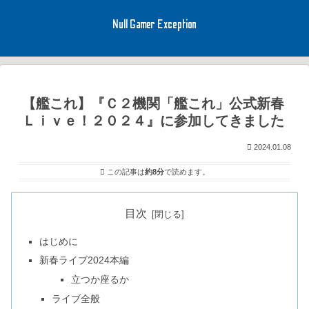
Null Gamer Exception
【艦これ】『Ｃ２機関「艦これ」公式新春
Ｌｉｖｅ！２０２４』に参加してきました
2024.01.08
この記事は
約8分
で読めます。
目次
はじめに
新春ライブ2024本編
立つか座るか
ライブ全般