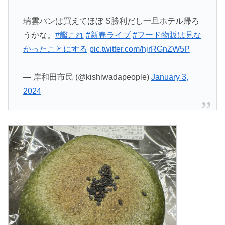
瑞雲パンは買えてほぼ S勝利だし一旦ホテル帰ろ
うかな。
#艦これ
#新春ライブ
#フード物販は見な
かったことにする
pic.twitter.com/hjrRGnZW5P
— 岸和田市民 (@kishiwadapeople)
January 3,
2024