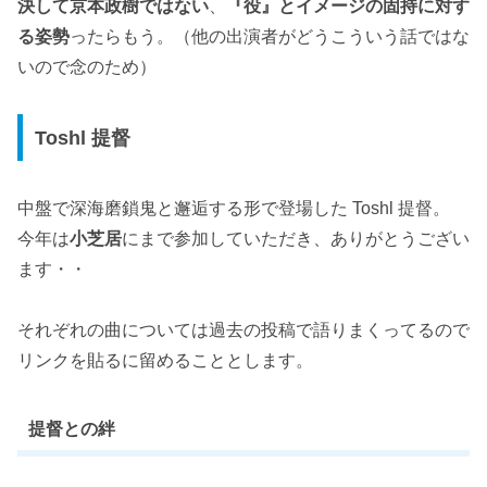
決して京本政樹ではない
、
『役』とイメージの固持に対す
る姿勢
ったらもう。（他の出演者がどうこういう話ではな
いので念のため）
Toshl 提督
中盤で深海磨鎖鬼と邂逅する形で登場した Toshl 提督。
今年は
小芝居
にまで参加していただき、ありがとうござい
ます・・
それぞれの曲については過去の投稿で語りまくってるので
リンクを貼るに留めることとします。
提督との絆