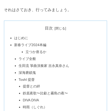
それはさておき、行ってみましょう。
目次
はじめに
新春ライブ2024本編
立つか座るか
ライブ全般
生田流 箏曲演奏家 吉永真奈さん
深海磨鎖鬼
Toshl 提督
提督との絆
鉄底夜歌〜比叡と霧島の夜〜
DIVA DIVA
時雨（しぐれ）