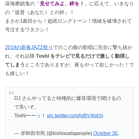
深海磨鎖鬼の「
見せてみよ、絆を！
」に応えて、いきなり
の『提督（あなた）との絆』！
まさか1曲目から！超絶ロングトーン！情緒を破壊されて
号泣するワタクシ！
2019の新春JAZZ祭り
でのこの曲の歌唱に完全に撃ち抜か
れ、それ以降
Toshl をテレビで見るだけで激しく動揺し
てしまう
ところでありますが、夜もやって欲しかった！で
も嬉しい！
DJ さんやってると特権的に爆音環境で聞けるの
で良いぞ。
Toshlーーッ！
pic.twitter.com/lgBV4lpfJv
— 岸和田市民 (@kishiwadapeople)
October 30,