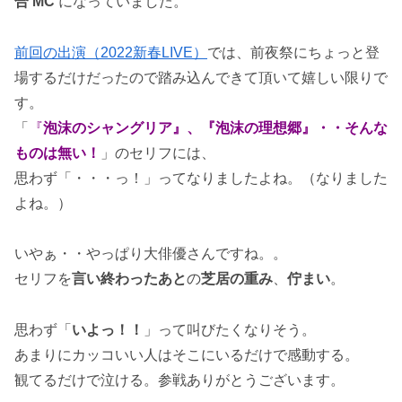
合 MC
になっていました。
前回の出演（2022新春LIVE）
では、前夜祭にちょっと登
場するだけだったので踏み込んできて頂いて嬉しい限りで
す。
「
『
泡沫のシャングリア』、『泡沫の理想郷』・・そんな
ものは無い！
」のセリフには、
思わず「・・・っ！」ってなりましたよね。（なりました
よね。）
いやぁ・・やっぱり大俳優さんですね。。
セリフを
言い終わったあと
の
芝居の重み
、
佇まい
。
思わず「
いよっ！！
」って叫びたくなりそう。
あまりにカッコいい人はそこにいるだけで感動する。
観てるだけで泣ける。参戦ありがとうございます。