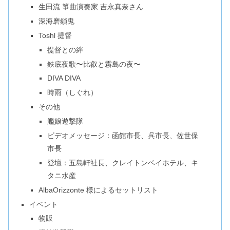
生田流 箏曲演奏家 吉永真奈さん
深海磨鎖鬼
Toshl 提督
提督との絆
鉄底夜歌〜比叡と霧島の夜〜
DIVA DIVA
時雨（しぐれ）
その他
艦娘遊撃隊
ビデオメッセージ：函館市長、呉市長、佐世保
市長
登壇：五島軒社長、クレイトンベイホテル、キ
タニ水産
AlbaOrizzonte 様によるセットリスト
イベント
物販