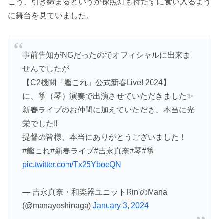
こう、引き締まるというか探照灯も持たずに食い入るよう
に舞台を見ていました。
事前告知がNGだったのでオフィシャルに出来ま
せんでしたが
【C2機関「艦これ」公式新春Live! 2024】
に、箏（琴）演奏で出演させていただきました✨
新春ライブのお仲間に加えていただき、本当に光
栄でした‼️
提督の皆様、本当にありがとうございました！
#艦これ#新春ライブ#吉永真奈#琴#箏
pic.twitter.com/Tx25YboeQN
— 吉永真奈・和楽器ユニットRin'のMana
(@manayoshinaga)
January 3, 2024