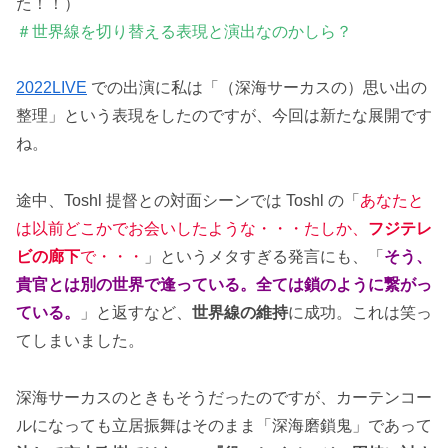
た！！）
＃世界線を切り替える表現と演出なのかしら？
2022LIVE
での出演に私は「（深海サーカスの）思い出の
整理」という表現をしたのですが、今回は新たな展開です
ね。
途中、Toshl 提督との対面シーンでは Toshl の「
あなたと
は以前どこかでお会いしたような・・・たしか、
フジテレ
ビの廊下
で・・・
」というメタすぎる発言にも、「
そう、
貴官とは別の世界で逢っている。全ては鎖のように繋がっ
ている。
」と返すなど、
世界線の維持
に成功。これは笑っ
てしまいました。
深海サーカスのときもそうだったのですが、カーテンコー
ルになっても立居振舞はそのまま「深海磨鎖鬼」であって