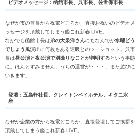
ビデオメッセージ：函館市長、呉市長、佐世保市長
なぜか市の首長から祝電どころか、直接お祝いのビデオメ
ッセージを頂戴してしまう艦これ新春 LIVE。
なかでも函館市長は
弟の大泉洋さん
にちなんでか
水曜どう
でしょう風
演出に何枚もある速吸とのツーショット。呉市
長は
昼公演と夜公演で別撮りなことが判明する
という事態
に。ほんとすみません、うちの運営が・・・、また遊びに
いきます。
登壇：五島軒社長、クレイトンベイホテル、キタニ水
産
なぜか企業の方から祝電どころか、直接登壇してご挨拶を
頂戴してしまう艦これ新春 LIVE。