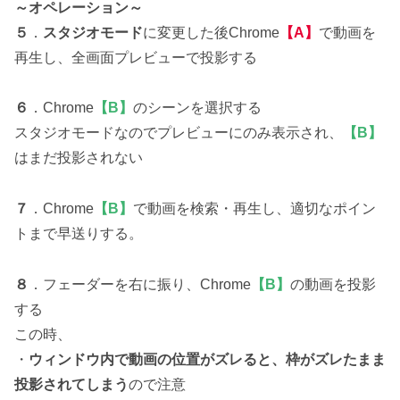
～オペレーション～
５
．
スタジオモード
に変更した後Chrome
【A】
で動画を
再生し、全画面プレビューで投影する
６
．Chrome
【B】
のシーンを選択する
スタジオモードなのでプレビューにのみ表示され、
【B】
はまだ投影されない
７
．Chrome
【B】
で動画を検索・再生し、適切なポイン
トまで早送りする。
８
．フェーダーを右に振り、Chrome
【B】
の動画を投影
する
この時、
・
ウィンドウ内で動画の位置がズレると、枠がズレたまま
投影されてしまう
ので注意