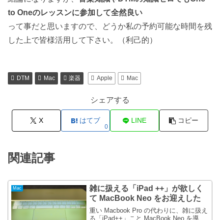
to Oneのレッスンに参加して全然良い
って事だと思いますので、どうか私の予約可能な時間を残
した上で皆様活用して下さい。（利己的）
DTM
Mac
楽器
Apple
Mac
シェアする
X
はてブ
LINE
コピー
0
関連記事
雑に扱える「iPad ++」が欲しく
Mac
て MacBook Neo をお迎えした
重い Macbook Pro の代わりに、雑に扱え
る「iPad++」こと MacBook Neo を導