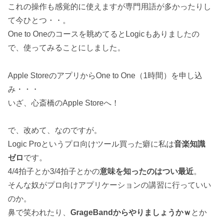
これの操作も感覚的に使えますが専門用語が多かったりし
て今ひとつ・・。
One to Oneのコースを眺めてるとLogicもありましたの
で、使ってみることにしました。
Apple StoreのアプリからOne to One（1時間）を申し込
み・・・
いざ、心斎橋のApple Storeへ！
で、改めて、なのですが。
Logic Proというプロ向けツール買った癖に私は
音楽知識
ゼロ
です。
4/4拍子とか3/4拍子とかの
意味を知ったのはつい最近
。
そんな奴がプロ向けアプリケーションの講習に行っていい
のか。
鼻で笑われたり、
GrageBandからやりましょうかｗ
とか