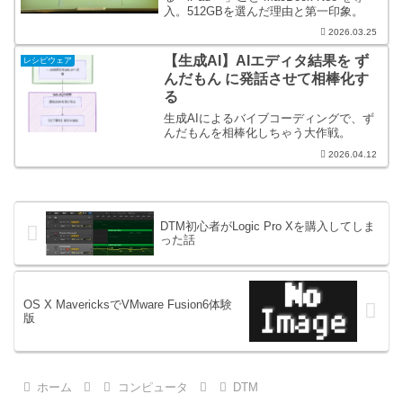
入。512GBを選んだ理由と第一印象。
2026.03.25
【生成AI】AIエディタ結果を ず
レシピウェア
んだもん に発話させて相棒化す
る
生成AIによるバイブコーディングで、ず
んだもんを相棒化しちゃう大作戦。
2026.04.12
DTM初心者がLogic Pro Xを購入してしま
った話
OS X MavericksでVMware Fusion6体験
版
ホーム
コンピュータ
DTM