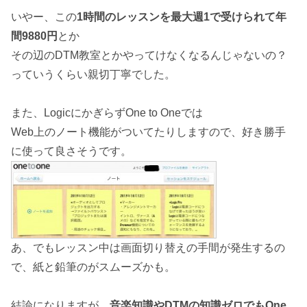
いやー、この
1時間のレッスンを最大週1で受けられて年
間9880円
とか
その辺のDTM教室とかやってけなくなるんじゃないの？
っていうくらい親切丁寧でした。
また、LogicにかぎらずOne to Oneでは
Web上のノート機能がついてたりしますので、好き勝手
に使って良さそうです。
あ、でもレッスン中は画面切り替えの手間が発生するの
で、紙と鉛筆のがスムーズかも。
結論になりますが、
音楽知識やDTMの知識ゼロでもOne