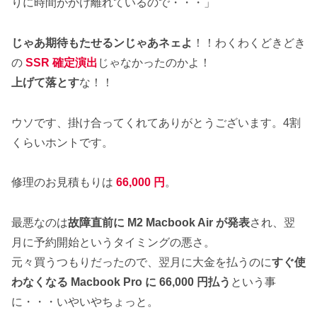
りに時間がかけ離れているので・・・」
じゃあ期待もたせるンじゃあネェよ
！！わくわくどきどき
の
SSR 確定演出
じゃなかったのかよ！
上げて落とす
な！！
ウソです、掛け合ってくれてありがとうございます。4割
くらいホントです。
修理のお見積もりは
66,000 円
。
最悪なのは
故障直前に M2 Macbook Air が発表
され、翌
月に予約開始というタイミングの悪さ。
元々買うつもりだったので、翌月に大金を払うのに
すぐ使
わなくなる Macbook Pro に 66,000 円払う
という事
に・・・いやいやちょっと。