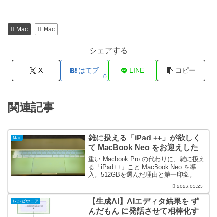
Mac
Mac
シェアする
X
はてブ
LINE
コピー
0
関連記事
雑に扱える「iPad ++」が欲しく
Mac
て MacBook Neo をお迎えした
重い Macbook Pro の代わりに、雑に扱え
る「iPad++」こと MacBook Neo を導
入。512GBを選んだ理由と第一印象。
2026.03.25
【生成AI】AIエディタ結果を ず
レシピウェア
んだもん に発話させて相棒化す