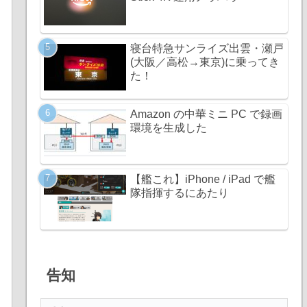
寝台特急サンライズ出雲・瀬戸
(大阪／高松→東京)に乗ってき
た！
Amazon の中華ミニ PC で録画
環境を生成した
【艦これ】iPhone / iPad で艦
隊指揮するにあたり
告知