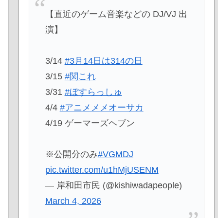
【直近のゲーム音楽などの DJ/VJ 出
演】
3/14
#3月14日は314の日
3/15
#関これ
3/31
#ぼすらっしゅ
4/4
#アニメメメオーサカ
4/19 ゲーマーズヘブン
※公開分のみ
#VGMDJ
pic.twitter.com/u1hMjUSENM
— 岸和田市民 (@kishiwadapeople)
March 4, 2026