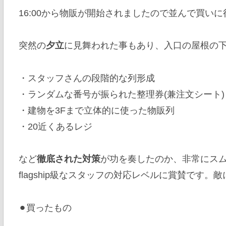
16:00から物販が開始されましたので並んで買い
突然の
夕立
に見舞われた事もあり、入口の屋根の下
・スタッフさんの段階的な列形成
・ランダムな番号が振られた整理券(兼注文シート)
・建物を3Fまで立体的に使った物販列
・20近くあるレジ
など
徹底された対策
が功を奏したのか、非常にス
flagship級なスタッフの対応レベルに賞賛です。
⚫︎買ったもの