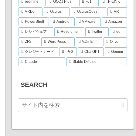
redmine
GODJ Plus
FJ1
TP-LINK
VRDJ
Oculus
OculusQuest
VR
PowerShell
Android
VMware
Amazon
レシピウェア
Resolume
Twitter
eo
ZFS
WordPress
VJ出演
Olive
クレジットカード
IPv6
ChatGPT
Gemini
Claude
Stable Diffusion
SEARCH