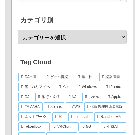
カテゴリ別
Tag Cloud
DJ出演
ゲーム音楽
艦これ
楽器演奏
艦これリアイベ
Mac
Windows
iPhone
DJ
旅行・遠征
VJ
ホテル
Apple
YAMAHA
Solaris
AWS
情報処理技術者試験
ネットワーク
呉
Lightsail
RaspberryPi
rekordbox
VRChat
5G
生成AI