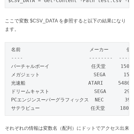
$CSV_DATA = Get-Content -Path test.csv -En
ここで変数 $CSV_DATA を参照すると以下の結果になり
ます。
 名前                       メーカー      価格
 ----                      --------  -----
 バーチャルボーイ              任天堂     15000
 メガジェット                  SEGA      1500
 光速船                     ATARI     54800

 ドリームキャスト               SEGA      2990
 PCエンジンスーパーグラフィックス  NEC       3980
 サテラビュー                 任天堂     1800
それぞれの情報は変数名（配列）にドットでアクセス出来