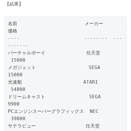
【結果】
名前                       メーカー      
価格

----                      --------  ---
-------

バーチャルボーイ              任天堂    
 15000

メガジェット                  SEGA      
15000

光速船                     ATARI    
 54800

ドリームキャスト               SEGA      
9900

PCエンジンスーパーグラフィックス  NEC      
 39800

サテラビュー                 任天堂    