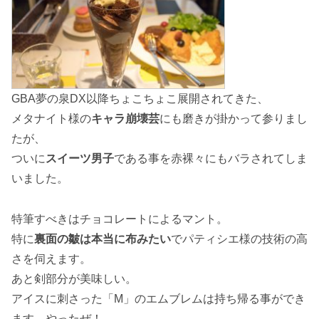
GBA夢の泉DX以降ちょこちょこ展開されてきた、
メタナイト様の
キャラ崩壊芸
にも磨きが掛かって参りまし
たが、
ついに
スイーツ男子
である事を赤裸々にもバラされてしま
いました。
特筆すべきはチョコレートによるマント。
特に
裏面の皺は本当に布みたい
でパティシエ様の技術の高
さを伺えます。
あと剣部分が美味しい。
アイスに刺さった「M」のエムブレムは持ち帰る事ができ
ます。やったぜ！