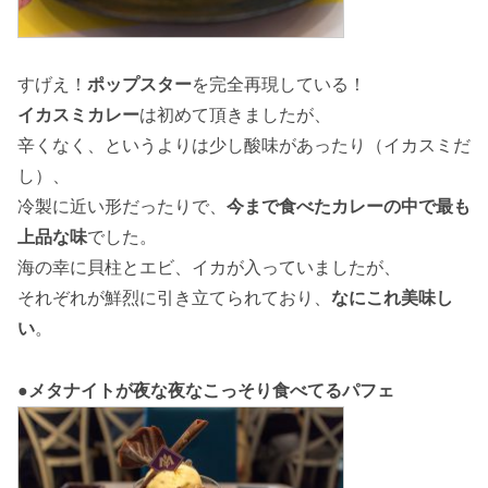
すげえ！
ポップスター
を完全再現している！
イカスミカレー
は初めて頂きましたが、
辛くなく、というよりは少し酸味があったり（イカスミだ
し）、
冷製に近い形だったりで、
今まで食べたカレーの中で最も
上品な味
でした。
海の幸に貝柱とエビ、イカが入っていましたが、
それぞれが鮮烈に引き立てられており、
なにこれ美味し
い
。
●メタナイトが夜な夜なこっそり食べてるパフェ