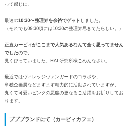
って感じに。
最速の
10:30〜整理券を余裕でゲット
しました。
（それでも09:30頃には10:30の整理券尽きてたらしい。）
正直
カービィがここまで人気あるなんて全く思ってません
でした
ので、
見くびっていました。HAL研究所様ごめんなさい。
最近ではヴィレッジヴァンガードのコラボや、
単独企画展などますます精力的に活動されていますが、
丸くて可愛いピンクの悪魔の更なるご活躍をお祈りしてお
ります。
プププランドにて（カービィカフェ）