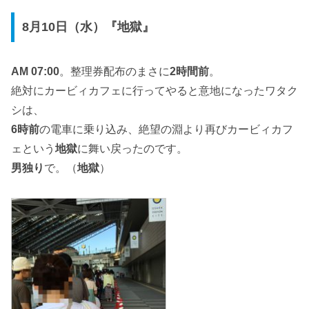
8月10日（水）『地獄』
AM 07:00
。整理券配布のまさに
2時間前
。
絶対にカービィカフェに行ってやると意地になったワタク
シは、
6時前
の電車に乗り込み、絶望の淵より再びカービィカフ
ェという
地獄
に舞い戻ったのです。
男独り
で。（
地獄
）