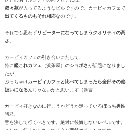
叙々苑
が入ってるようなビルですので、カービィカフェで
出てくるものもそれ相応
なのです。
それでも思わず
リピーターになってしまうクオリティの高
さ
。
カービィカフェの引き合いにだして、
特に
艦これカフェ
（浜茶屋）の
ショボさ
が話題になりまし
たが、
ぶっちゃけカ
ービィカフェと比べてしまったら全部その他
扱いになる
んじゃないかと思います（暴言
カービィ好きなのに行こうかどうか迷っている
ぼっち男性
諸君。
意を決して行くべきです。絶対に後悔しないレベルです。