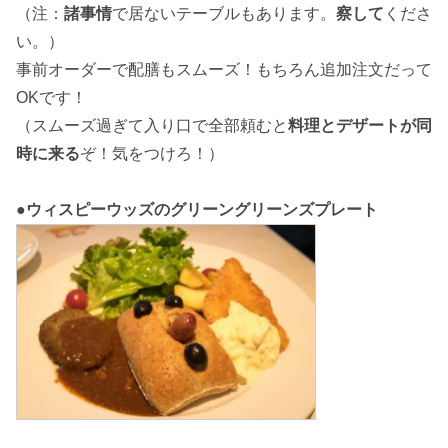
（注：
諸事情
で居ないテーブルもあります。
察して
くださ
い。）
事前オーダーで配膳もスムーズ！もちろん追加注文だって
OKです！
（スムーズ過ぎて入り口で全部頼むと
料理とデザートが同
時に来る
ぞ！気をつけろ！）
●ウィスピーウッズのグリーングリーンズプレート