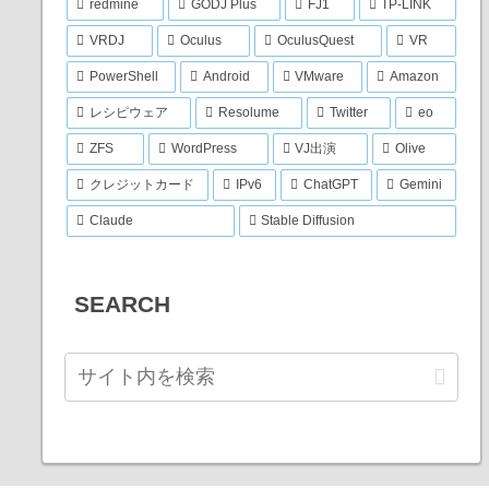
redmine
GODJ Plus
FJ1
TP-LINK
VRDJ
Oculus
OculusQuest
VR
PowerShell
Android
VMware
Amazon
レシピウェア
Resolume
Twitter
eo
ZFS
WordPress
VJ出演
Olive
クレジットカード
IPv6
ChatGPT
Gemini
Claude
Stable Diffusion
SEARCH