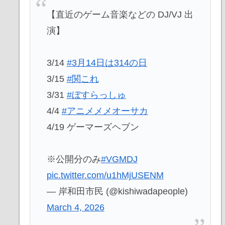
【直近のゲーム音楽などの DJ/VJ 出
演】
3/14
#3月14日は314の日
3/15
#関これ
3/31
#ぼすらっしゅ
4/4
#アニメメメオーサカ
4/19 ゲーマーズヘブン
※公開分のみ
#VGMDJ
pic.twitter.com/u1hMjUSENM
— 岸和田市民 (@kishiwadapeople)
March 4, 2026