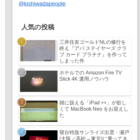
@kishiwadapeople
人気の投稿
三井住友ゴールドNLの修行を
終え『アパ ステイヤーズ クラ
ブ カード プラチナ』を作って
しまった件
ホテルでの Amazon Fire TV
Stick 4K 運用ノウハウ
雑に扱える「iPad ++」が欲し
くて MacBook Neo をお迎えし
た
寝台特急サンライズ出雲・瀬戸
(大阪／高松→東京)に乗ってき