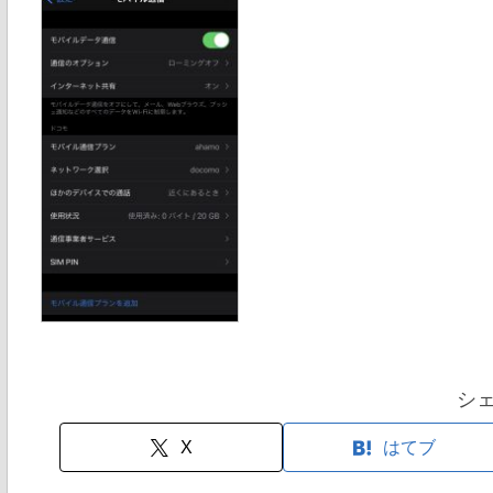
シ
X
はてブ