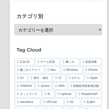
カテゴリ別
Tag Cloud
DJ出演
ゲーム音楽
艦これ
楽器演奏
艦これリアイベ
Mac
Windows
iPhone
DJ
旅行・遠征
VJ
ホテル
Apple
YAMAHA
Solaris
AWS
情報処理技術者試験
ネットワーク
呉
Lightsail
RaspberryPi
rekordbox
VRChat
5G
生成AI