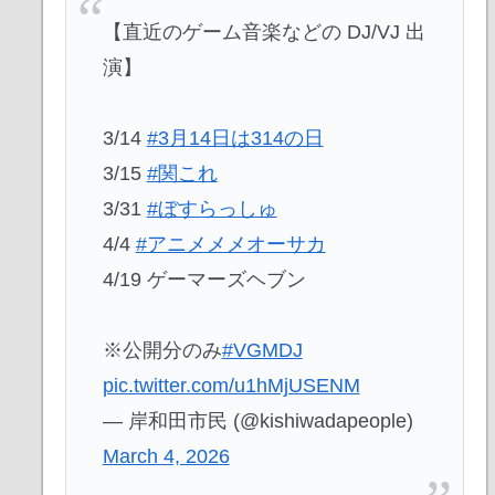
【直近のゲーム音楽などの DJ/VJ 出
演】
3/14
#3月14日は314の日
3/15
#関これ
3/31
#ぼすらっしゅ
4/4
#アニメメメオーサカ
4/19 ゲーマーズヘブン
※公開分のみ
#VGMDJ
pic.twitter.com/u1hMjUSENM
— 岸和田市民 (@kishiwadapeople)
March 4, 2026