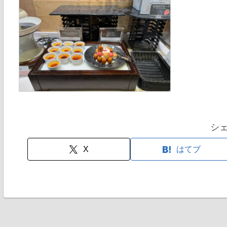
シ
X
はてブ