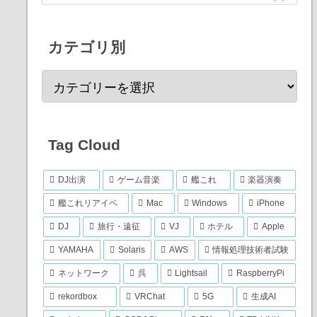
カテゴリ別
Tag Cloud
DJ出演
ゲーム音楽
艦これ
楽器演奏
艦これリアイベ
Mac
Windows
iPhone
DJ
旅行・遠征
VJ
ホテル
Apple
YAMAHA
Solaris
AWS
情報処理技術者試験
ネットワーク
呉
Lightsail
RaspberryPi
rekordbox
VRChat
5G
生成AI