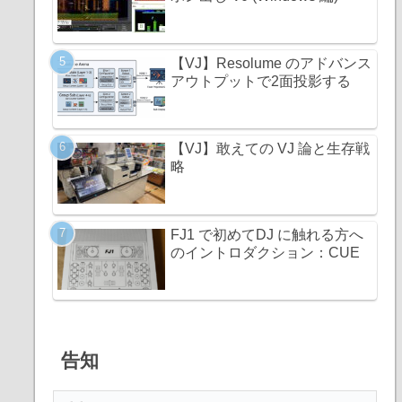
【VJ】Resolume のアドバンス
アウトプットで2面投影する
【VJ】敢えての VJ 論と生存戦
略
FJ1 で初めてDJ に触れる方へ
のイントロダクション：CUE
告知