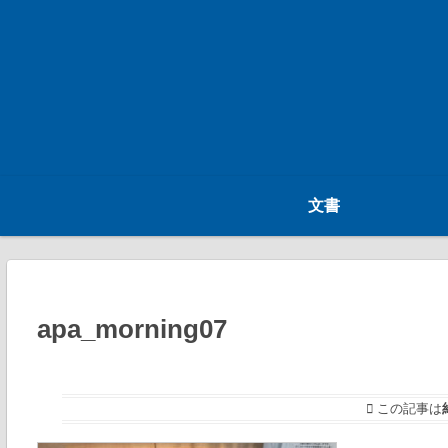
文書
apa_morning07
この記事は