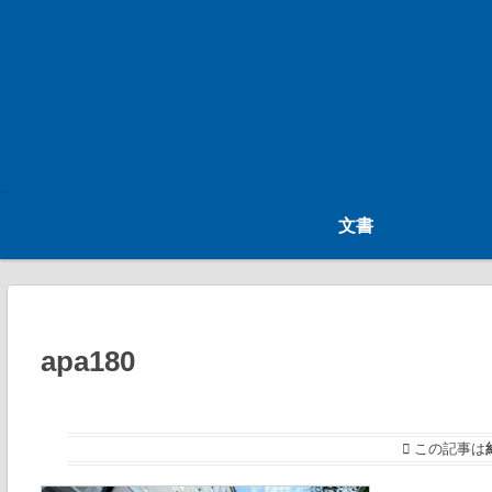
文書
apa180
この記事は