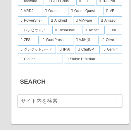
redmine
GODJ Plus
FJ1
TP-LINK
VRDJ
Oculus
OculusQuest
VR
PowerShell
Android
VMware
Amazon
レシピウェア
Resolume
Twitter
eo
ZFS
WordPress
VJ出演
Olive
クレジットカード
IPv6
ChatGPT
Gemini
Claude
Stable Diffusion
SEARCH