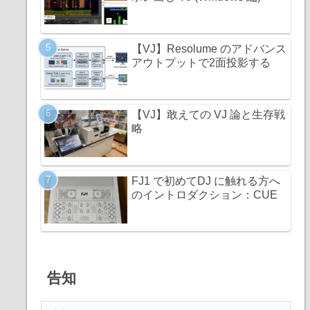
【VJ】Resolume のアドバンス
アウトプットで2面投影する
【VJ】敢えての VJ 論と生存戦
略
FJ1 で初めてDJ に触れる方へ
のイントロダクション：CUE
告知