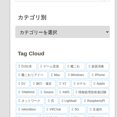
カテゴリ別
Tag Cloud
DJ出演
ゲーム音楽
艦これ
楽器演奏
艦これリアイベ
Mac
Windows
iPhone
DJ
旅行・遠征
VJ
ホテル
Apple
YAMAHA
Solaris
AWS
情報処理技術者試験
ネットワーク
呉
Lightsail
RaspberryPi
rekordbox
VRChat
5G
生成AI