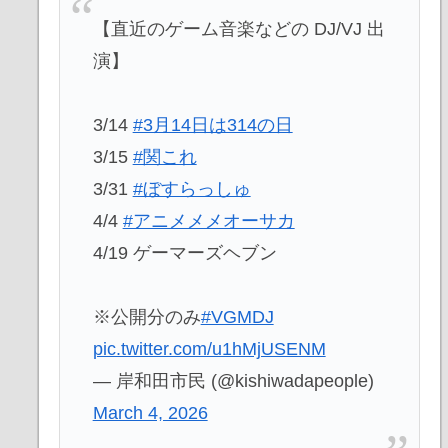
【直近のゲーム音楽などの DJ/VJ 出
演】
3/14
#3月14日は314の日
3/15
#関これ
3/31
#ぼすらっしゅ
4/4
#アニメメメオーサカ
4/19 ゲーマーズヘブン
※公開分のみ
#VGMDJ
pic.twitter.com/u1hMjUSENM
— 岸和田市民 (@kishiwadapeople)
March 4, 2026