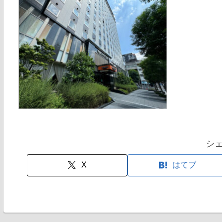
シ
X
はてブ