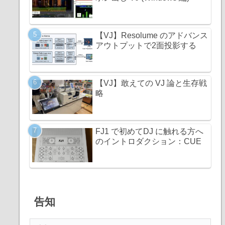
【VJ】Resolume のアドバンス
アウトプットで2面投影する
【VJ】敢えての VJ 論と生存戦
略
FJ1 で初めてDJ に触れる方へ
のイントロダクション：CUE
告知