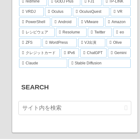
redmine
GODJ Plus
FJ1
TP-LINK
VRDJ
Oculus
OculusQuest
VR
PowerShell
Android
VMware
Amazon
レシピウェア
Resolume
Twitter
eo
ZFS
WordPress
VJ出演
Olive
クレジットカード
IPv6
ChatGPT
Gemini
Claude
Stable Diffusion
SEARCH