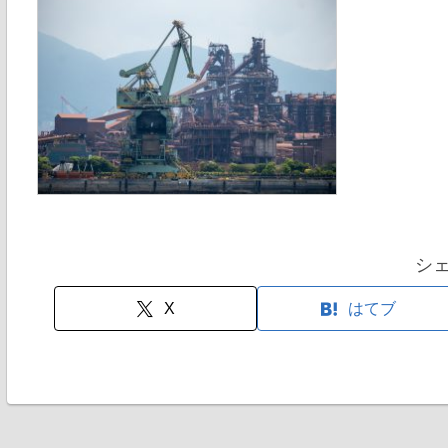
シ
X
はてブ