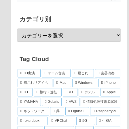
カテゴリ別
Tag Cloud
DJ出演
ゲーム音楽
艦これ
楽器演奏
艦これリアイベ
Mac
Windows
iPhone
DJ
旅行・遠征
VJ
ホテル
Apple
YAMAHA
Solaris
AWS
情報処理技術者試験
ネットワーク
呉
Lightsail
RaspberryPi
rekordbox
VRChat
5G
生成AI