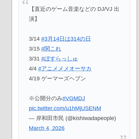
【直近のゲーム音楽などの DJ/VJ 出
演】
3/14
#3月14日は314の日
3/15
#関これ
3/31
#ぼすらっしゅ
4/4
#アニメメメオーサカ
4/19 ゲーマーズヘブン
※公開分のみ
#VGMDJ
pic.twitter.com/u1hMjUSENM
— 岸和田市民 (@kishiwadapeople)
March 4, 2026