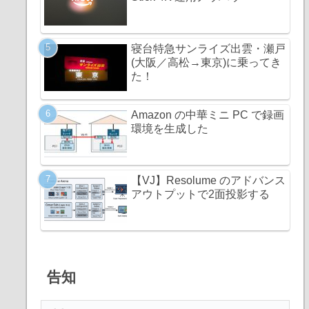
寝台特急サンライズ出雲・瀬戸
(大阪／高松→東京)に乗ってき
た！
Amazon の中華ミニ PC で録画
環境を生成した
【VJ】Resolume のアドバンス
アウトプットで2面投影する
告知