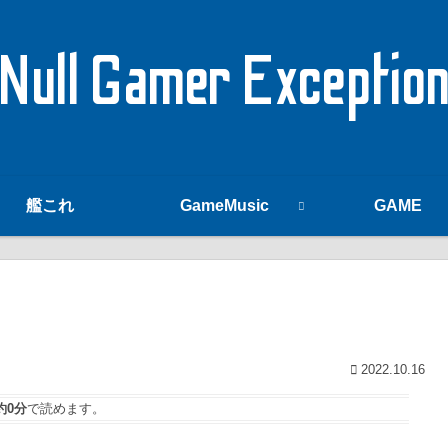
Null Gamer Exceptio
艦これ
GameMusic
GAME
2022.10.16
約0分
で読めます。