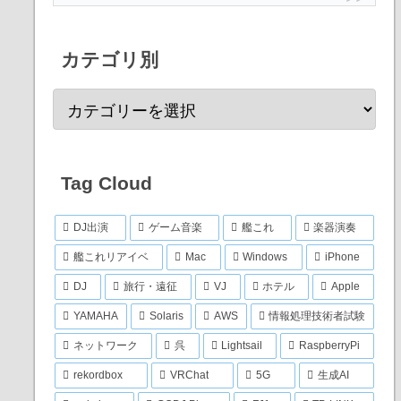
カテゴリ別
Tag Cloud
DJ出演
ゲーム音楽
艦これ
楽器演奏
艦これリアイベ
Mac
Windows
iPhone
DJ
旅行・遠征
VJ
ホテル
Apple
YAMAHA
Solaris
AWS
情報処理技術者試験
ネットワーク
呉
Lightsail
RaspberryPi
rekordbox
VRChat
5G
生成AI