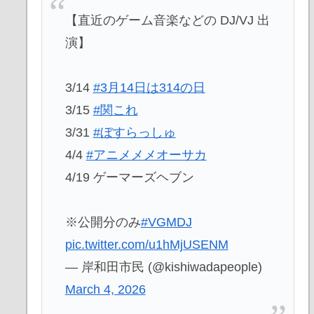
【直近のゲーム音楽などの DJ/VJ 出
演】
3/14
#3月14日は314の日
3/15
#関これ
3/31
#ぼすらっしゅ
4/4
#アニメメメオーサカ
4/19 ゲーマーズヘブン
※公開分のみ
#VGMDJ
pic.twitter.com/u1hMjUSENM
— 岸和田市民 (@kishiwadapeople)
March 4, 2026