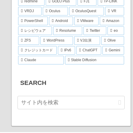
redmine
GODJ Plus
FJ1
TP-LINK
VRDJ
Oculus
OculusQuest
VR
PowerShell
Android
VMware
Amazon
レシピウェア
Resolume
Twitter
eo
ZFS
WordPress
VJ出演
Olive
クレジットカード
IPv6
ChatGPT
Gemini
Claude
Stable Diffusion
SEARCH