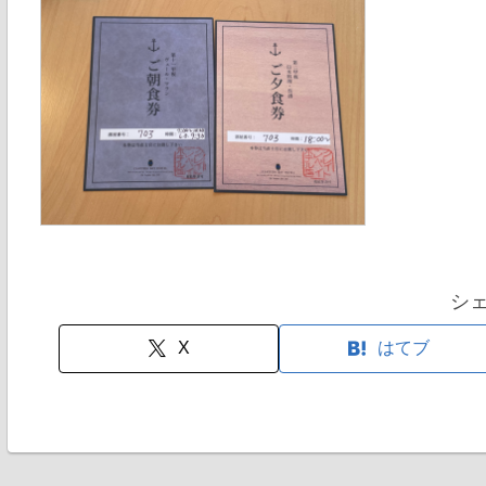
シ
X
はてブ