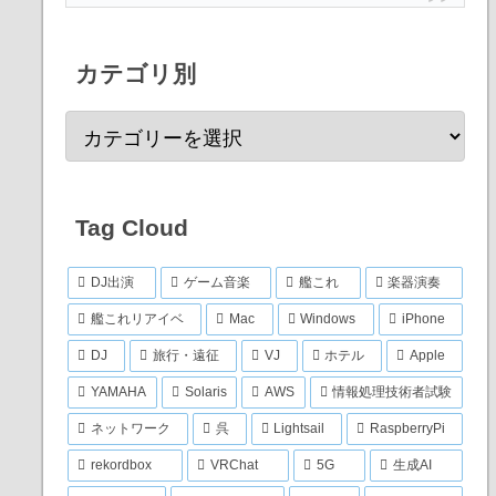
カテゴリ別
Tag Cloud
DJ出演
ゲーム音楽
艦これ
楽器演奏
艦これリアイベ
Mac
Windows
iPhone
DJ
旅行・遠征
VJ
ホテル
Apple
YAMAHA
Solaris
AWS
情報処理技術者試験
ネットワーク
呉
Lightsail
RaspberryPi
rekordbox
VRChat
5G
生成AI