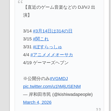
【直近のゲーム音楽などの DJ/VJ 出
演】
3/14
#3月14日は314の日
3/15
#関これ
3/31
#ぼすらっしゅ
4/4
#アニメメメオーサカ
4/19 ゲーマーズヘブン
※公開分のみ
#VGMDJ
pic.twitter.com/u1hMjUSENM
— 岸和田市民 (@kishiwadapeople)
March 4, 2026