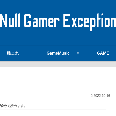
Null Gamer Exceptio
艦これ
GameMusic
GAME
2022.10.16
約0分
で読めます。