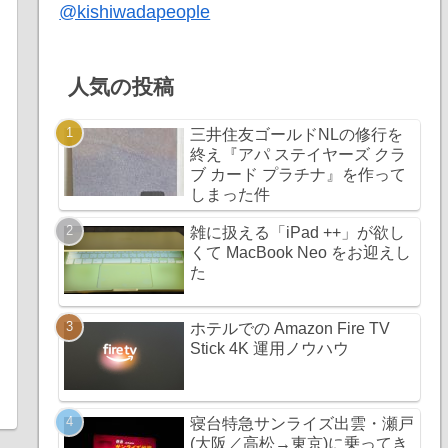
@kishiwadapeople
人気の投稿
三井住友ゴールドNLの修行を
終え『アパ ステイヤーズ クラ
ブ カード プラチナ』を作って
しまった件
雑に扱える「iPad ++」が欲し
くて MacBook Neo をお迎えし
た
ホテルでの Amazon Fire TV
Stick 4K 運用ノウハウ
寝台特急サンライズ出雲・瀬戸
(大阪／高松→東京)に乗ってき