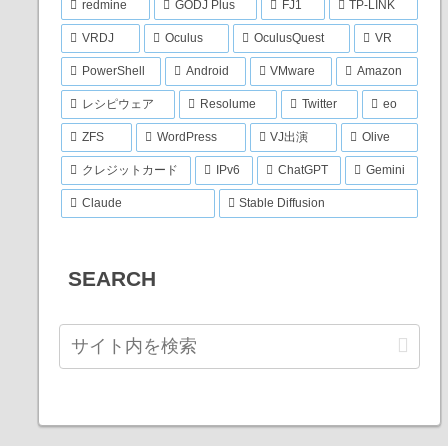
redmine
GODJ Plus
FJ1
TP-LINK
VRDJ
Oculus
OculusQuest
VR
PowerShell
Android
VMware
Amazon
レシピウェア
Resolume
Twitter
eo
ZFS
WordPress
VJ出演
Olive
クレジットカード
IPv6
ChatGPT
Gemini
Claude
Stable Diffusion
SEARCH