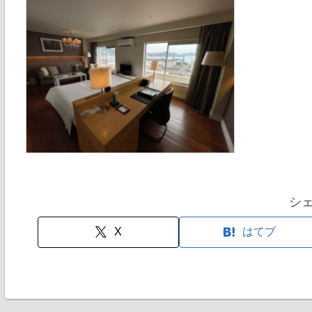
シ
X
はてブ