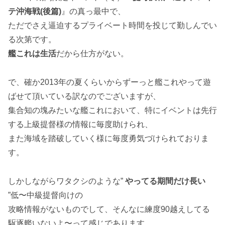
テ沖海戦(後篇)
』の真っ最中で、
ただでさえ逼迫するプライベート時間を投じて勤しんでい
る次第です。
艦これは生活
だから仕方がない。
で、確か2013年の夏くらいからずーっと艦これやって遊
ばせて頂いている訳なのでございますが、
集合知の塊みたいな艦これにおいて、特にイベントは先行
する上級提督様の情報に毎度助けられ、
また海域を踏破していく様に毎度勇気づけられておりま
す。
しかしながらワタクシのような”
やってる期間だけ長い
”低〜中級提督向けの
攻略情報がないものでして、そんなに練度90越えしてる
駆逐艦いないよ〜って感じであります。