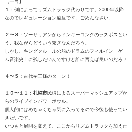
【一言】
１
：例によってリズムトラック代わりです。2000年以降
なのでレギュレーション違反です。ごめんなさい。
２〜３
：ソーサリアンからドンキーコングのラスボスとい
う、我ながらどういう繋ぎなんだろう。
しかし、キングクルールの船のドラムのフィルイン、ゲー
ム音楽史上に残したいんですけど誰に言えば良いのだろ？
４〜５
：古代祐三様のターン！
１０〜１１
：
札幌市民
様によるスーパーマッシュアップか
らのライブインパワーボウル。
個人的にはめちゃくちゃ気に入ってるので今後も使ってい
きたいです。
いつもと展開を変えて、ここからリズムトラックを加えた