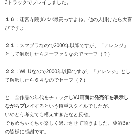
3トラックでプレイしました。
１６
：迷宮寺院ダババ最高っすよね。他の人掛けたら大喜
びですよ。
２１
：スマブラなので2000年以降ですが、「アレンジ」
として解釈したらスーファミなのでセーフ（？）
２２
：Wii Uなので2000年以降ですが、「アレンジ」とし
て解釈したら６４なのでセーフ（？）
と、全作品の年代をチェックし
VJ画面に発売年を表示し
ながらプレイ
するという慎重スタイルでしたが、
いやどう考えても構えすぎたなと反省。
でもめちゃくちゃ楽しく過ごさせて頂きました。薬酒Bar
の皆様に感謝です。