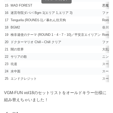
15
MAD FOREST
悪魔城
16
迷宮寺院ダババ Bgm 1(エリア 1,エリア 3)
ファミコ
17
Tengurila (ROUND1-1)／暴れん坊天狗
Rom C
18
BGM2
谷川浩司
19
検非違使のテーマ (ROUND 1・4・7・10)／平安京エイリアン
Rom C
20
ドクターマリオ Chill～Chill クリア
ファミコ
21
闇の世界
大乱闘
22
サリアの歌
ニンテ
23
坑道
スーパ
24
水中面
スーパ
25
エンドクレジット
スーパ
VGM-FUN vol18のセットリストをオールドキラー仕様に
組み替えちゃいました！