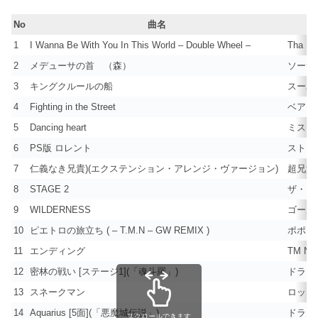
No
曲名
1
I Wanna Be With You In This World – Double Wheel –
Tha Ev
2
メデューサの首 （森）
ソーサリ
3
キングクルールの船
スーパ
4
Fighting in the Street
ベア・
5
Dancing heart
ミステ
6
PS版 ロレント
ストリ
7
仁義なき兄貴)(エクステンション・アレンジ・ヴァージョン)
超兄貴
8
STAGE 2
ザ・タ
9
WILDERNESS
ゴール
10
ピエトロの旅立ち ( – T.M.N – GW REMIX )
ポポロ
11
エンディング
TM Net
12
密林の戦い [ステージ1](「魂斗羅」)
ドラキュ
13
スネークマン
ロックマ
14
Aquarius [5面](「悪魔城伝説」)
ドラキュ
スクロールできます