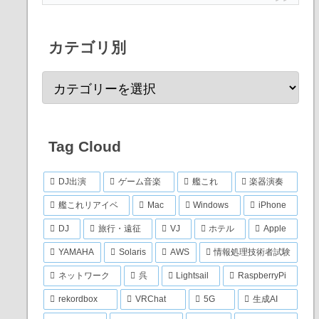
カテゴリ別
Tag Cloud
DJ出演
ゲーム音楽
艦これ
楽器演奏
艦これリアイベ
Mac
Windows
iPhone
DJ
旅行・遠征
VJ
ホテル
Apple
YAMAHA
Solaris
AWS
情報処理技術者試験
ネットワーク
呉
Lightsail
RaspberryPi
rekordbox
VRChat
5G
生成AI