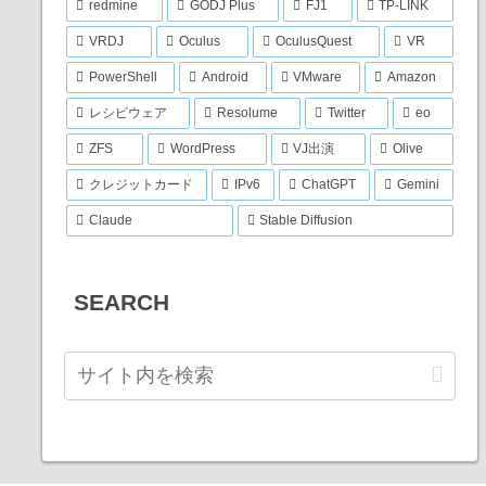
redmine
GODJ Plus
FJ1
TP-LINK
VRDJ
Oculus
OculusQuest
VR
PowerShell
Android
VMware
Amazon
レシピウェア
Resolume
Twitter
eo
ZFS
WordPress
VJ出演
Olive
クレジットカード
IPv6
ChatGPT
Gemini
Claude
Stable Diffusion
SEARCH