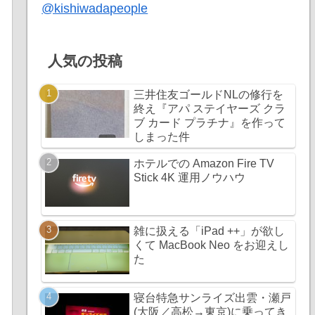
@kishiwadapeople
人気の投稿
三井住友ゴールドNLの修行を
終え『アパ ステイヤーズ クラ
ブ カード プラチナ』を作って
しまった件
ホテルでの Amazon Fire TV
Stick 4K 運用ノウハウ
雑に扱える「iPad ++」が欲し
くて MacBook Neo をお迎えし
た
寝台特急サンライズ出雲・瀬戸
(大阪／高松→東京)に乗ってき