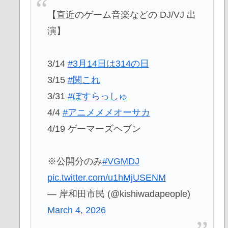
【直近のゲーム音楽などの DJ/VJ 出
演】
3/14
#3月14日は314の日
3/15
#関これ
3/31
#ぼすらっしゅ
4/4
#アニメメメオーサカ
4/19 ゲーマーズヘブン
※公開分のみ
#VGMDJ
pic.twitter.com/u1hMjUSENM
— 岸和田市民 (@kishiwadapeople)
March 4, 2026