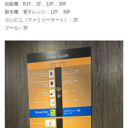
自販機：B1F、1F、12F、30F
製氷機、電子レンジ：12F、30F
コンビニ（ファミリーマート）：2F
プール：3F