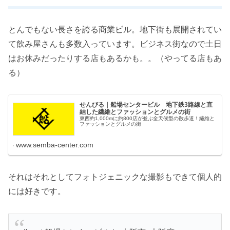
とんでもない長さを誇る商業ビル。地下街も展開されてい
て飲み屋さんも多数入っています。ビジネス街なので土日
はお休みだったりする店もあるかも。。（やってる店もあ
る）
せんびる｜船場センタービル 地下鉄3路線と直
結した繊維とファッションとグルメの街
東西約1,000mに約800店が並ぶ全天候型の散歩道！繊維と
ファッションとグルメの街
www.semba-center.com
それはそれとしてフォトジェニックな撮影もできて個人的
には好きです。