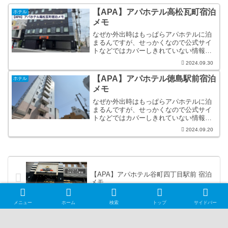
【APA】アパホテル高松瓦町宿泊
ホテル
メモ
なぜか外出時はもっぱらアパホテルに泊
まるんですが、せっかくなので公式サイ
トなどではカバーしきれていない情報な
どを、自分のためにメモしておこうと思
2024.09.30
います。
【APA】アパホテル徳島駅前宿泊
ホテル
メモ
なぜか外出時はもっぱらアパホテルに泊
まるんですが、せっかくなので公式サイ
トなどではカバーしきれていない情報な
どを、自分のためにメモしておこうと思
2024.09.20
います。
【APA】アパホテル谷町四丁目駅前 宿泊
メモ
メニュー
ホーム
検索
トップ
サイドバー
Amazon の中華ミニ PC で録画環境を生
成した