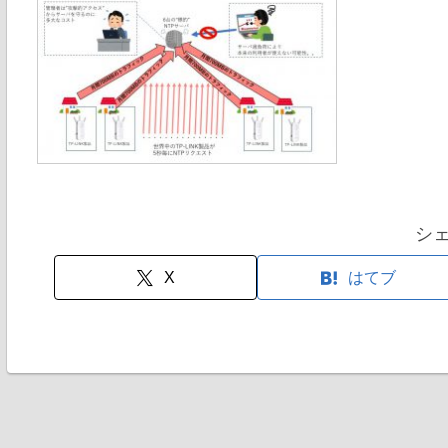
シ
X
はてブ