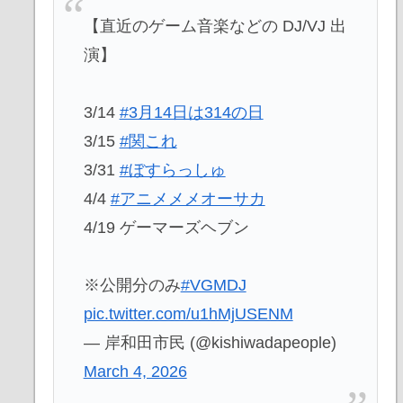
【直近のゲーム音楽などの DJ/VJ 出
演】
3/14
#3月14日は314の日
3/15
#関これ
3/31
#ぼすらっしゅ
4/4
#アニメメメオーサカ
4/19 ゲーマーズヘブン
※公開分のみ
#VGMDJ
pic.twitter.com/u1hMjUSENM
— 岸和田市民 (@kishiwadapeople)
March 4, 2026