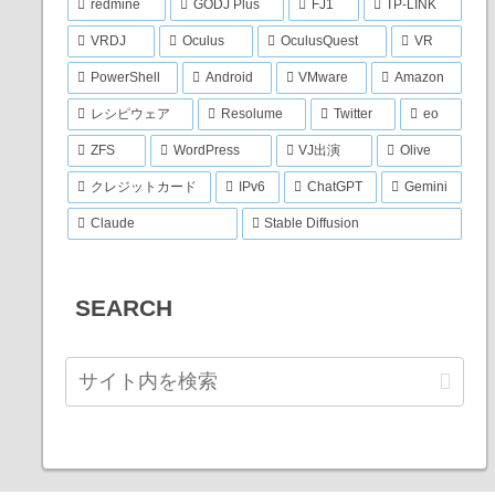
redmine
GODJ Plus
FJ1
TP-LINK
VRDJ
Oculus
OculusQuest
VR
PowerShell
Android
VMware
Amazon
レシピウェア
Resolume
Twitter
eo
ZFS
WordPress
VJ出演
Olive
クレジットカード
IPv6
ChatGPT
Gemini
Claude
Stable Diffusion
SEARCH