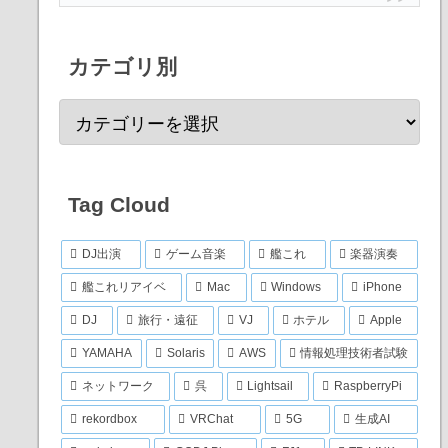
カテゴリ別
Tag Cloud
DJ出演
ゲーム音楽
艦これ
楽器演奏
艦これリアイベ
Mac
Windows
iPhone
DJ
旅行・遠征
VJ
ホテル
Apple
YAMAHA
Solaris
AWS
情報処理技術者試験
ネットワーク
呉
Lightsail
RaspberryPi
rekordbox
VRChat
5G
生成AI