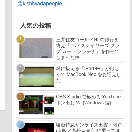
@kishiwadapeople
人気の投稿
三井住友ゴールドNLの修行を
終え『アパ ステイヤーズ クラ
ブ カード プラチナ』を作って
しまった件
雑に扱える「iPad ++」が欲し
くて MacBook Neo をお迎えし
た
OBS Studio で極める YouTube
ポン出し VJ (Windows 編)
寝台特急サンライズ出雲・瀬戸
(大阪／高松→東京)に乗ってき