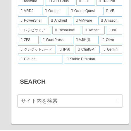
redmine
GODJ Plus
FJ1
TP-LINK
VRDJ
Oculus
OculusQuest
VR
PowerShell
Android
VMware
Amazon
レシピウェア
Resolume
Twitter
eo
ZFS
WordPress
VJ出演
Olive
クレジットカード
IPv6
ChatGPT
Gemini
Claude
Stable Diffusion
SEARCH