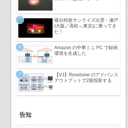
寝台特急サンライズ出雲・瀬戸
(大阪／高松→東京)に乗ってき
た！
Amazon の中華ミニ PC で録画
環境を生成した
【VJ】Resolume のアドバンス
アウトプットで2面投影する
告知