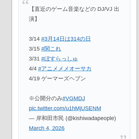
【直近のゲーム音楽などの DJ/VJ 出
演】
3/14
#3月14日は314の日
3/15
#関これ
3/31
#ぼすらっしゅ
4/4
#アニメメメオーサカ
4/19 ゲーマーズヘブン
※公開分のみ
#VGMDJ
pic.twitter.com/u1hMjUSENM
— 岸和田市民 (@kishiwadapeople)
March 4, 2026