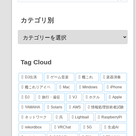
カテゴリ別
Tag Cloud
DJ出演
ゲーム音楽
艦これ
楽器演奏
艦これリアイベ
Mac
Windows
iPhone
DJ
旅行・遠征
VJ
ホテル
Apple
YAMAHA
Solaris
AWS
情報処理技術者試験
ネットワーク
呉
Lightsail
RaspberryPi
rekordbox
VRChat
5G
生成AI