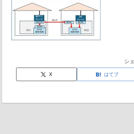
シ
X
はてブ