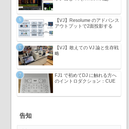
【VJ】Resolume のアドバンス
アウトプットで2面投影する
【VJ】敢えての VJ 論と生存戦
略
FJ1 で初めてDJ に触れる方へ
のイントロダクション：CUE
告知