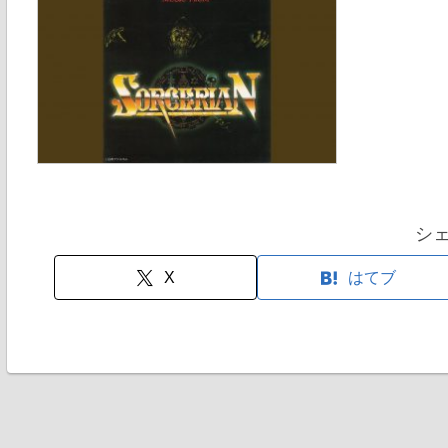
シ
X
はてブ