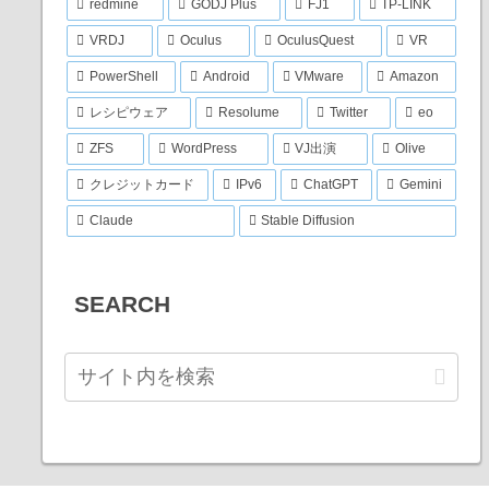
redmine
GODJ Plus
FJ1
TP-LINK
VRDJ
Oculus
OculusQuest
VR
PowerShell
Android
VMware
Amazon
レシピウェア
Resolume
Twitter
eo
ZFS
WordPress
VJ出演
Olive
クレジットカード
IPv6
ChatGPT
Gemini
Claude
Stable Diffusion
SEARCH