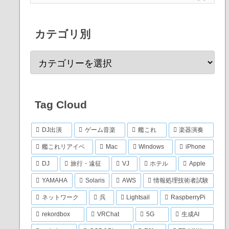
カテゴリ別
Tag Cloud
DJ出演
ゲーム音楽
艦これ
楽器演奏
艦これリアイベ
Mac
Windows
iPhone
DJ
旅行・遠征
VJ
ホテル
Apple
YAMAHA
Solaris
AWS
情報処理技術者試験
ネットワーク
呉
Lightsail
RaspberryPi
rekordbox
VRChat
5G
生成AI