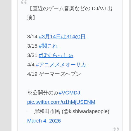
【直近のゲーム音楽などの DJ/VJ 出
演】
3/14
#3月14日は314の日
3/15
#関これ
3/31
#ぼすらっしゅ
4/4
#アニメメメオーサカ
4/19 ゲーマーズヘブン
※公開分のみ
#VGMDJ
pic.twitter.com/u1hMjUSENM
— 岸和田市民 (@kishiwadapeople)
March 4, 2026