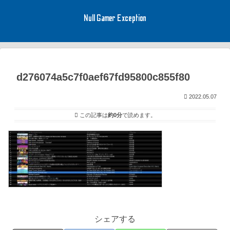
Null Gamer Exception
d276074a5c7f0aef67fd95800c855f80
2022.05.07
この記事は
約0分
で読めます。
シェアする