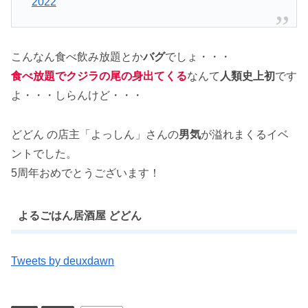
2022
こんなん食べ飲み放題とか
バグ
でしょ・・・
食べ放題でクジラの尾の身出てくる
なんて
人類史上初
です
よ・・・しらんけど・・・
どどん の店主「よっしん」さんの
男気
が溢れまくるイベ
ントでした。
5周年おめでとうございます！
よるごはん居酒屋 どどん
Tweets by deuxdawn