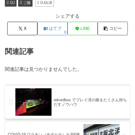
DJ
ご飯
DJ出演
シェアする
X
はてブ
LINE
コピー
0
関連記事
関連記事は見つかりませんでした。
rekordbox でプレイ済の曲をたくさん持ち
だすノウハウ
COVID-19 ワクチン（モデルナ）を3回接