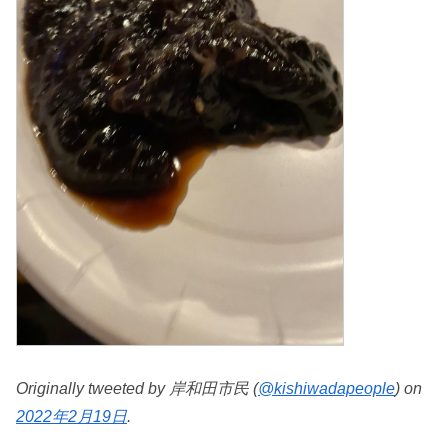
Originally tweeted by 岸和田市民 (
@kishiwadapeople
) on
2022年2月19日
.