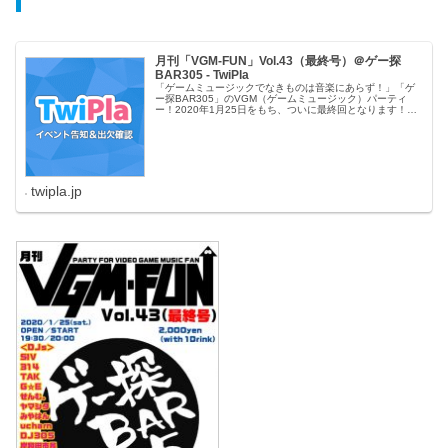
月刊「VGM-FUN」Vol.43（最終号）＠ゲー探
BAR305 - TwiPla
「ゲームミュージックでなきものは音楽にあらず！」「ゲ
ー探BAR305」のVGM（ゲームミュージック）パーティ
ー！2020年1月25日をもち、ついに最終回となります！い
ままでありがとうございました！今後
twipla.jp