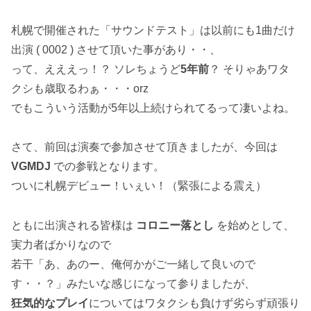
札幌で開催された「サウンドテスト」は以前にも1曲だけ
出演 ( 0002 ) させて頂いた事があり・・、
って、えええっ！？ ソレちょうど
5年前
？ そりゃあワタ
クシも歳取るわぁ・・・orz
でもこういう活動が5年以上続けられてるって凄いよね。
さて、前回は演奏で参加させて頂きましたが、今回は
VGMDJ
での参戦となります。
ついに札幌デビュー！いぇい！（緊張による震え）
ともに出演される皆様は
コロニー落とし
を始めとして、
実力者ばかりなので
若干「あ、あのー、俺何かがご一緒して良いので
す・・？」みたいな感じになって参りましたが、
狂気的なプレイ
についてはワタクシも負けず劣らず頑張り