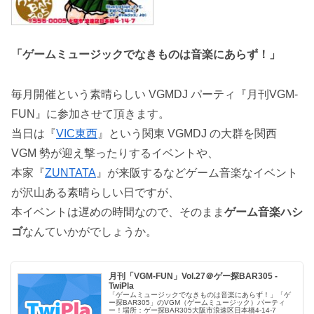
「ゲームミュージックでなきものは音楽にあらず！」
毎月開催という素晴らしい VGMDJ パーティ『月刊VGM-
FUN』に参加させて頂きます。
当日は『
VIC東西
』という関東 VGMDJ の大群を関西
VGM 勢が迎え撃ったりするイベントや、
本家『
ZUNTATA
』が来阪するなどゲーム音楽なイベント
が沢山ある素晴らしい日ですが、
本イベントは遅めの時間なので、そのまま
ゲーム音楽ハシ
ゴ
なんていかがでしょうか。
月刊「VGM-FUN」Vol.27＠ゲー探BAR305 -
TwiPla
「ゲームミュージックでなきものは音楽にあらず！」「ゲ
ー探BAR305」のVGM（ゲームミュージック）パーティ
ー！場所：ゲー探BAR305大阪市浪速区日本橋4-14-7