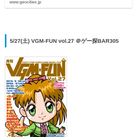
www.geocities.jp
5/27(土) VGM-FUN vol.27 ＠ゲー探BAR305