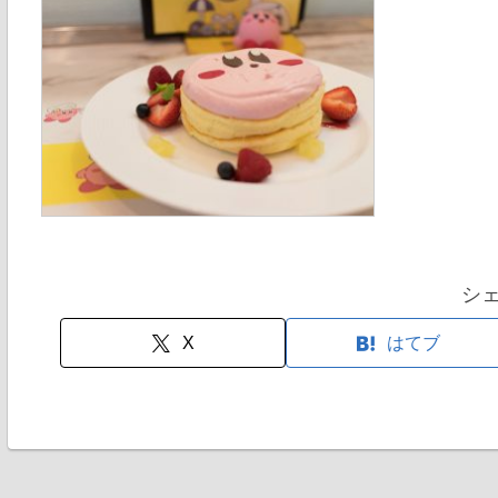
シ
X
はてブ