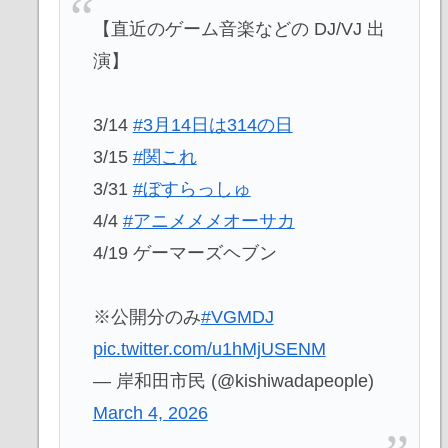
【直近のゲーム音楽などの DJ/VJ 出
演】
3/14
#3月14日は314の日
3/15
#関これ
3/31
#ぼすらっしゅ
4/4
#アニメメメオーサカ
4/19 ゲーマーズヘブン
※公開分のみ
#VGMDJ
pic.twitter.com/u1hMjUSENM
— 岸和田市民 (@kishiwadapeople)
March 4, 2026