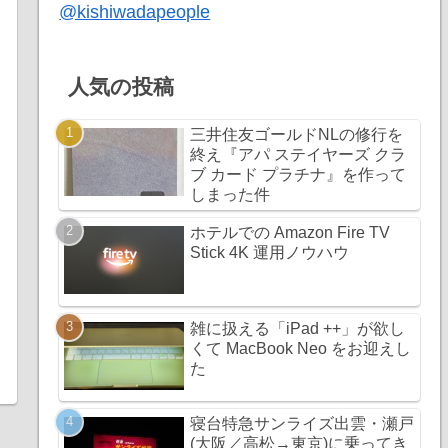
@kishiwadapeople
人気の投稿
三井住友ゴールドNLの修行を
終え『アパ ステイヤーズ クラ
ブ カード プラチナ』を作って
しまった件
ホテルでの Amazon Fire TV
Stick 4K 運用ノウハウ
雑に扱える「iPad ++」が欲し
くて MacBook Neo をお迎えし
た
寝台特急サンライズ出雲・瀬戸
(大阪／高松→東京)に乗ってき