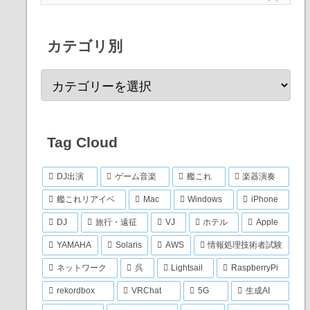
カテゴリ別
Tag Cloud
DJ出演
ゲーム音楽
艦これ
楽器演奏
艦これリアイベ
Mac
Windows
iPhone
DJ
旅行・遠征
VJ
ホテル
Apple
YAMAHA
Solaris
AWS
情報処理技術者試験
ネットワーク
呉
Lightsail
RaspberryPi
rekordbox
VRChat
5G
生成AI