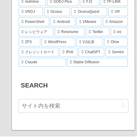
redmine
GODJ Plus
FJ1
TP-LINK
VRDJ
Oculus
OculusQuest
VR
PowerShell
Android
VMware
Amazon
レシピウェア
Resolume
Twitter
eo
ZFS
WordPress
VJ出演
Olive
クレジットカード
IPv6
ChatGPT
Gemini
Claude
Stable Diffusion
SEARCH