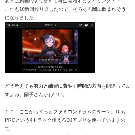
あとは動画の切り替えて再生開始するタイミング・・。
これも10数回繰り返したので、そろそろ
闇に飲まれそう
になりました。
どう考えても
努力と練習に費やす時間の方向
を間違ってま
すよね。蘭子さんかわいい。
２０：ここからずっと
ファミコンドラム
のターン。Djay
PROという4トラック使えるDJアプリを使っていますの
で、