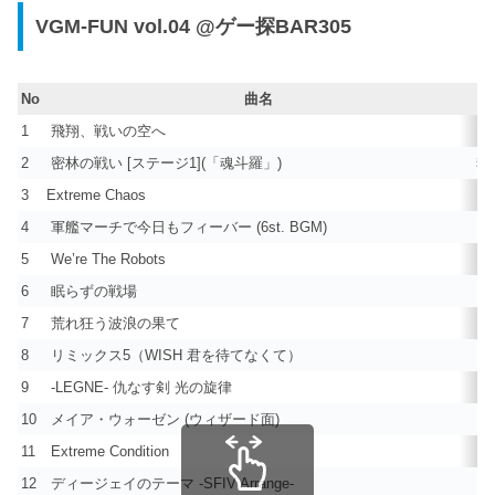
VGM-FUN vol.04 @ゲー探BAR305
No
曲名
1
飛翔、戦いの空へ
ゴ
2
密林の戦い [ステージ1](「魂斗羅」)
魂斗
3
Extreme Chaos
ス
4
軍艦マーチで今日もフィーバー (6st. BGM)
パ
5
We’re The Robots
ロ
6
眠らずの戦場
新
7
荒れ狂う波浪の果て
世
8
リミックス5（WISH 君を待てなくて）
リ
9
-LEGNE- 仇なす剣 光の旋律
ア
10
メイア・ウォーゼン (ウィザード面)
ド
11
Extreme Condition
E
12
ディージェイのテーマ -SFIV Arrange-
ス