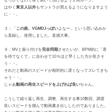
せっかくなので長く聞いて頂けるよう２周ループ。
はやく
東京人以外
もサントラが買えるようになりますよう
に・・。
３：「
この曲、VGMDJっぽい
よなー」という思い込みか
ら直録し、使用しました。直感大事。
９：MVと振り付けを
完全同期
させたいが、BPM的に「君
を待てなくて」に合わせて10％ほど早くした方が良さそ
う・・。
それだと動画のスピードが相対的に遅くなってズレてきち
ゃう・・。
じゃあ
動画の再生スピードを上げれば良い
ぢゃん。
こうして繰り返し再生、調整、再生する事10数回、調度
良いスピードを掴んで動画書き出ししたのでありました。