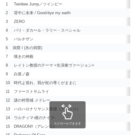
1
Twinbee Jump／ツインビー
2
背中に未来 / Good-bye my earth
3
ZERO
4
パリ・ダカール・ラリー・スペシャル
5
パルチザン
6
洞窟 I (氷の洞窟)
7
嘆きの神殿
8
レイトン教授のテーマ <生演奏ヴァージョン>
9
白亜ノ森
10
時代よ巡れ、我が杖の導くがままに
11
ファーストサムライ
12
謎の村雨城 メドレー
13
ハロハロナリヤンス音頭（アレンジ）
14
ウルティマ-瞳のナイフ-
スクロールできます
15
DRAGON!!（アレンジ）