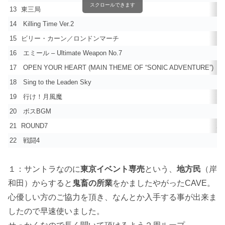
スクロールできます
13
東三局
麻
14
Killing Time Ver.2
真
15
ビリー・カーン／ロンドンマーチ
餓
16
エミール – Ultimate Weapon No.7
ニ
17
OPEN YOUR HEART (MAIN THEME OF “SONIC ADVENTURE”)
SO
18
Sing to the Leaden Sky
B
19
行け！月風魔
月
20
ボスBGM
キ
21
ROUND7
ボ
22
戦闘4
天
１：サントラなのに
東京イベント専売
という、
地方民
（岸
和田）からすると
鬼畜の所業
をかましたやがったCAVE。
心優しい方のご協力を頂き、なんとか入手する事が出来ま
したので早速使いました。