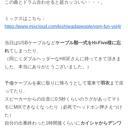
この曲とドラム合わせると超カッコいい・・・。
ミックスはこちら：
https://www.mixcloud.com/kishiwadapeople/vgm-fun-vol4/
当日はUSBケーブルなど
ケーブル類一式をHi-Five様に忘
れ
てしまったり、
（同じくダブルヘッダーなHIGEさんに持ってきて頂きま
した、本当にありがとうございました。）
予備ケーブルを家に取りに帰ろうとして電車で
羽衣
まで戻
ってたり、
スピーカーからの出音に0.5秒くらいのラグがあってマト
モにMIXできなくなったり（必死でヘッドホン押さえつけ
た）
自分の出番終わった1時間後くらいに
カイシャからデンワ