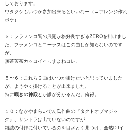
しております。
ワタクシもいつか参加出来るといいなー（←アレンジ作れ
ボケ）
３：フラメンコ調の展開が格好良すぎるZEROを掛けまし
た。フラメンコとコーラスはこの曲しか知らないのです
が、
無茶苦茶カッコイイっすよねコレ。
５〜６：これら２曲はいつか掛けたいと思っていました
が、ようやく掛けることが出来ました。
特に
嘆きの神殿
とか誰が分かるんだ。俺得。
１０：なかやまらいでん氏作曲の『タクトオブマジッ
ク』、サントラは出ていないのですが、
雑誌の付録に付いているのを目ざとく見つけ、全然DJイ