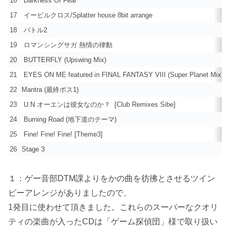
16
Darkness Of Fear
17
イービルクロス/Splatter house 8bit arrange
18
バトル2
19
ロマンシングサガ 熱情の律動
20
BUTTERFLY (Upswing Mix)
21
EYES ON ME featured in FINAL FANTASY VIII (Super Planet Mix)
22
Mantra (最終ボス1)
23
U.N.オーエンは彼女なのか？ [Club Remixes Sibe]
24
Burning Road (地下道のテーマ)
25
Fine! Fine! Fine! [Theme3]
26
Stage 3
１：ゲー音部DTM課よりをかの曲を彷彿とさせるツイン
ビーアレンジがありましたので、
1発目に使わせて頂きました。これらのスーパーなクオリ
ティの楽曲が入ったCDは「ゲーム探偵団」様で取り扱い