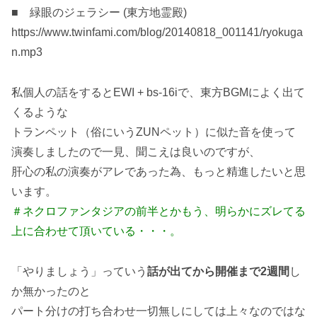
■ 緑眼のジェラシー (東方地霊殿)
https://www.twinfami.com/blog/20140818_001141/ryokuga
n.mp3
私個人の話をするとEWI + bs-16iで、東方BGMによく出て
くるような
トランペット（俗にいうZUNペット）に似た音を使って
演奏しましたので一見、聞こえは良いのですが、
肝心の私の演奏がアレであった為、もっと精進したいと思
います。
＃ネクロファンタジアの前半とかもう、明らかにズレてる
上に合わせて頂いている・・・。
「やりましょう」っていう
話が出てから開催まで2週間
し
か無かったのと
パート分けの打ち合わせ一切無しにしては上々なのではな