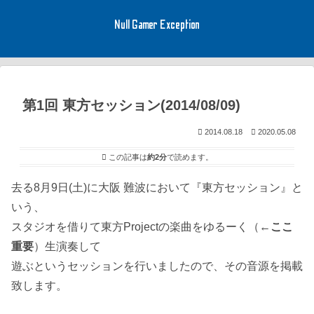
Null Gamer Exception
第1回 東方セッション(2014/08/09)
2014.08.18
2020.05.08
この記事は
約2分
で読めます。
去る8月9日(土)に大阪 難波において『東方セッション』と
いう、
スタジオを借りて東方Projectの楽曲をゆるーく（←
ここ
重要
）生演奏して
遊ぶというセッションを行いましたので、その音源を掲載
致します。