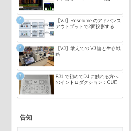
【VJ】Resolume のアドバンス
アウトプットで2面投影する
【VJ】敢えての VJ 論と生存戦
略
FJ1 で初めてDJ に触れる方へ
のイントロダクション：CUE
告知