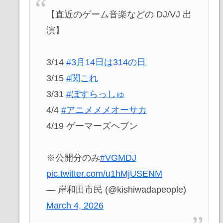
【直近のゲーム音楽などの DJ/VJ 出
演】
3/14
#3月14日は314の日
3/15
#関これ
3/31
#ぼすらっしゅ
4/4
#アニメメメオーサカ
4/19 ゲーマーズヘブン
※公開分のみ
#VGMDJ
pic.twitter.com/u1hMjUSENM
— 岸和田市民 (@kishiwadapeople)
March 4, 2026