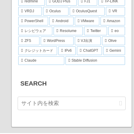
redmine
GODJ Plus
FJ1
TP-LINK
VRDJ
Oculus
OculusQuest
VR
PowerShell
Android
VMware
Amazon
レシピウェア
Resolume
Twitter
eo
ZFS
WordPress
VJ出演
Olive
クレジットカード
IPv6
ChatGPT
Gemini
Claude
Stable Diffusion
SEARCH