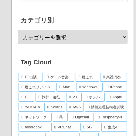
カテゴリ別
Tag Cloud
DJ出演
ゲーム音楽
艦これ
楽器演奏
艦これリアイベ
Mac
Windows
iPhone
DJ
旅行・遠征
VJ
ホテル
Apple
YAMAHA
Solaris
AWS
情報処理技術者試験
ネットワーク
呉
Lightsail
RaspberryPi
rekordbox
VRChat
5G
生成AI