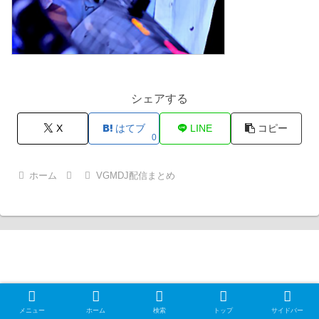
シェアする
X
はてブ
LINE
コピー
0
ホーム
VGMDJ配信まとめ
Null Gamer Exception
© 2012 Null Gamer Exception.
メニュー
ホーム
検索
トップ
サイドバー