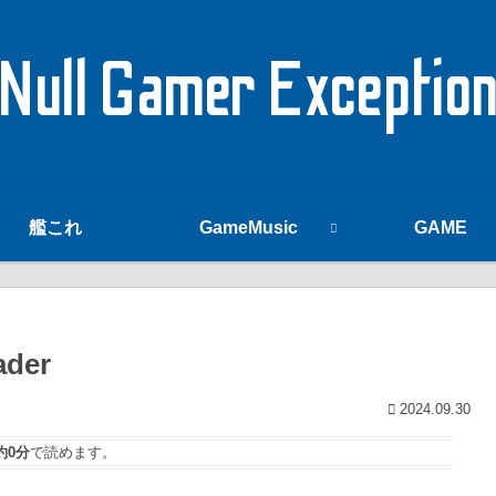
Null Gamer Exceptio
艦これ
GameMusic
GAME
ader
2024.09.30
約0分
で読めます。