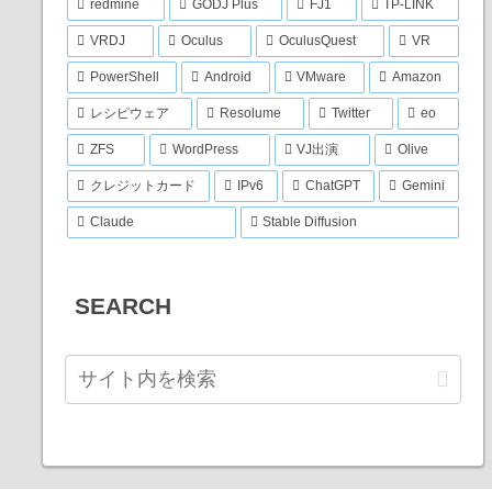
redmine
GODJ Plus
FJ1
TP-LINK
VRDJ
Oculus
OculusQuest
VR
PowerShell
Android
VMware
Amazon
レシピウェア
Resolume
Twitter
eo
ZFS
WordPress
VJ出演
Olive
クレジットカード
IPv6
ChatGPT
Gemini
Claude
Stable Diffusion
SEARCH