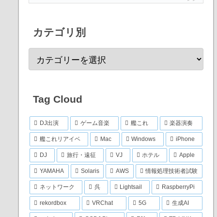
カテゴリ別
Tag Cloud
DJ出演
ゲーム音楽
艦これ
楽器演奏
艦これリアイベ
Mac
Windows
iPhone
DJ
旅行・遠征
VJ
ホテル
Apple
YAMAHA
Solaris
AWS
情報処理技術者試験
ネットワーク
呉
Lightsail
RaspberryPi
rekordbox
VRChat
5G
生成AI