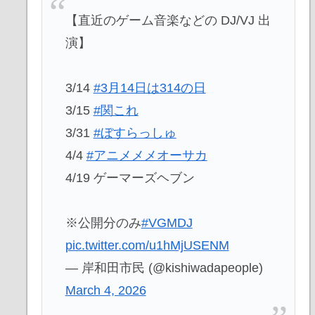
【直近のゲーム音楽などの DJ/VJ 出
演】
3/14
#3月14日は314の日
3/15
#関これ
3/31
#ぼすらっしゅ
4/4
#アニメメメオーサカ
4/19 ゲーマーズヘブン
※公開分のみ
#VGMDJ
pic.twitter.com/u1hMjUSENM
— 岸和田市民 (@kishiwadapeople)
March 4, 2026