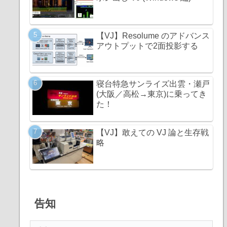
【VJ】Resolume のアドバンス
アウトプットで2面投影する
寝台特急サンライズ出雲・瀬戸
(大阪／高松→東京)に乗ってき
た！
【VJ】敢えての VJ 論と生存戦
略
告知