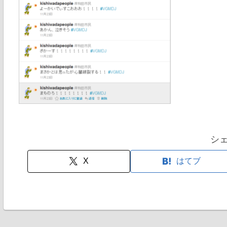
シ
X
はてブ