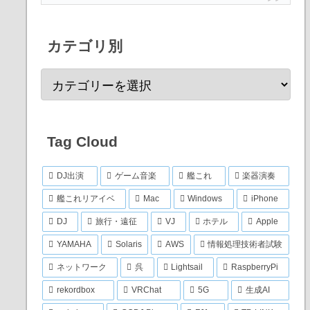
カテゴリ別
Tag Cloud
DJ出演
ゲーム音楽
艦これ
楽器演奏
艦これリアイベ
Mac
Windows
iPhone
DJ
旅行・遠征
VJ
ホテル
Apple
YAMAHA
Solaris
AWS
情報処理技術者試験
ネットワーク
呉
Lightsail
RaspberryPi
rekordbox
VRChat
5G
生成AI