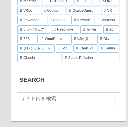
redmine
GODJ Plus
FJ1
TP-LINK
VRDJ
Oculus
OculusQuest
VR
PowerShell
Android
VMware
Amazon
レシピウェア
Resolume
Twitter
eo
ZFS
WordPress
VJ出演
Olive
クレジットカード
IPv6
ChatGPT
Gemini
Claude
Stable Diffusion
SEARCH