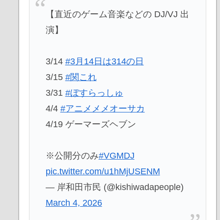
【直近のゲーム音楽などの DJ/VJ 出
演】
3/14
#3月14日は314の日
3/15
#関これ
3/31
#ぼすらっしゅ
4/4
#アニメメメオーサカ
4/19 ゲーマーズヘブン
※公開分のみ
#VGMDJ
pic.twitter.com/u1hMjUSENM
— 岸和田市民 (@kishiwadapeople)
March 4, 2026