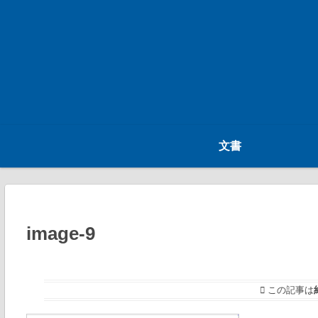
文書
image-9
この記事は