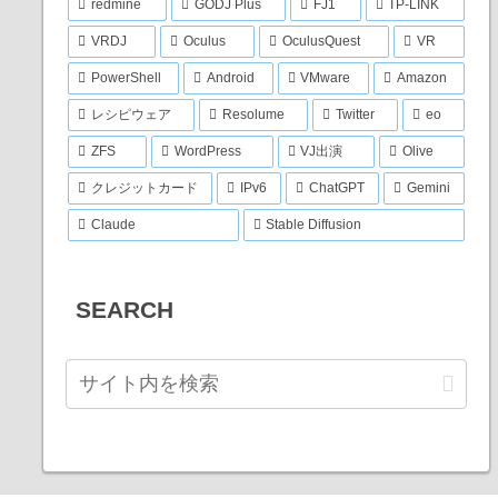
redmine
GODJ Plus
FJ1
TP-LINK
VRDJ
Oculus
OculusQuest
VR
PowerShell
Android
VMware
Amazon
レシピウェア
Resolume
Twitter
eo
ZFS
WordPress
VJ出演
Olive
クレジットカード
IPv6
ChatGPT
Gemini
Claude
Stable Diffusion
SEARCH