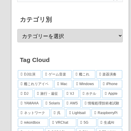
カテゴリ別
Tag Cloud
DJ出演
ゲーム音楽
艦これ
楽器演奏
艦これリアイベ
Mac
Windows
iPhone
DJ
旅行・遠征
VJ
ホテル
Apple
YAMAHA
Solaris
AWS
情報処理技術者試験
ネットワーク
呉
Lightsail
RaspberryPi
rekordbox
VRChat
5G
生成AI