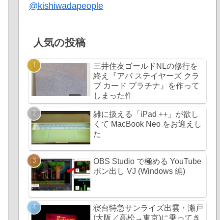
@kishiwadapeople
人気の投稿
三井住友ゴールドNLの修行を
終え『アパ ステイヤーズ クラ
ブ カード プラチナ』を作って
しまった件
雑に扱える「iPad ++」が欲し
くて MacBook Neo をお迎えし
た
OBS Studio で極める YouTube
ポン出し VJ (Windows 編)
寝台特急サンライズ出雲・瀬戸
(大阪／高松→東京)に乗ってき