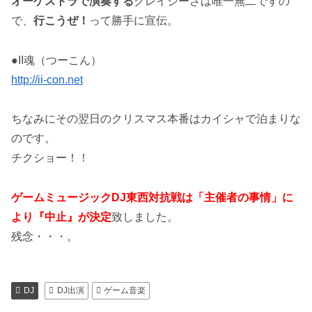
オーケストラで演奏する
クレイジーさは唯一無二ですの
で、
行こうぜ！
って勝手に宣伝。
●II魂（つーこん）
http://ii-con.net
ちなみにその翌日のクリスマス本番はカイシャで泊まりな
のです。
チクショー！！
ゲームミュージックDJ東西対抗戦は「
主催者の事情」に
より『中止』が決定
致しました。
残念・・・。
DJ
DJ出演
ゲーム音楽