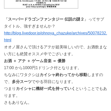
『
スーパードラゴンファンタジー 伝説の謎２
』ってサブ
タイトル、強すぎませんか？
http://blog.livedoor.jp/ohnoya_chazuke/archives/50078232.
html
オオノ屋さんで頂けるアテが超美味しいので、お酒飲まな
い方にも絶賛オススメ中でございます。
お酒 ＋ アテ ＋ ゲーム音楽 ＝ 優勝
17:00 から1000円1ドリンク付となります。
ちなみにワタクシは
カイシャ終わってから移動
しますの
で、
多分スーツ
でやる羽目になります。
つまり
カイシャに機材一式を持っていく
ということでもあ
ります。
さもありなん。