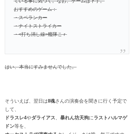
ている事に気づく。なお、ゲームは下手。
おすすめのゲーム：
・スペランカー
・ナイトストライカー
・<打ち消し線>艦隊こｒ
はい、本当にすみませんでした。
そういえば、翌日は
II魂
さんの演奏会を聞きに行く予定で
して、
ドラスレ4
や
ダライアス
、
暴れん坊天狗
に
ラストハルマゲ
ドン
等を、