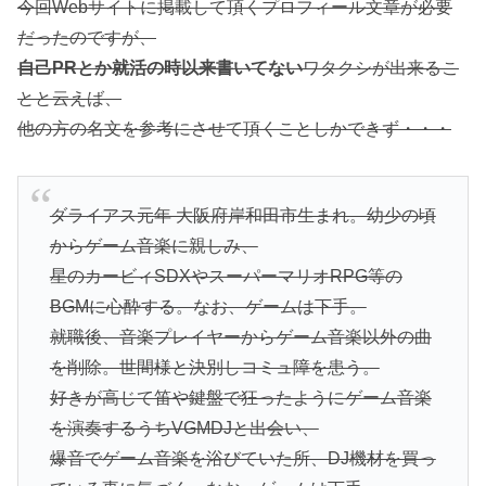
今回Webサイトに掲載して頂くプロフィール文章が必要
だったのですが、
自己PRとか就活の時以来書いてない
ワタクシが出来るこ
とと云えば、
他の方の名文を参考にさせて頂くことしかできず・・・
ダライアス元年 大阪府岸和田市生まれ。幼少の頃
からゲーム音楽に親しみ、
星のカービィSDXやスーパーマリオRPG等の
BGMに心酔する。なお、ゲームは下手。
就職後、音楽プレイヤーからゲーム音楽以外の曲
を削除。世間様と決別しコミュ障を患う。
好きが高じて笛や鍵盤で狂ったようにゲーム音楽
を演奏するうちVGMDJと出会い、
爆音でゲーム音楽を浴びていた所、DJ機材を買っ