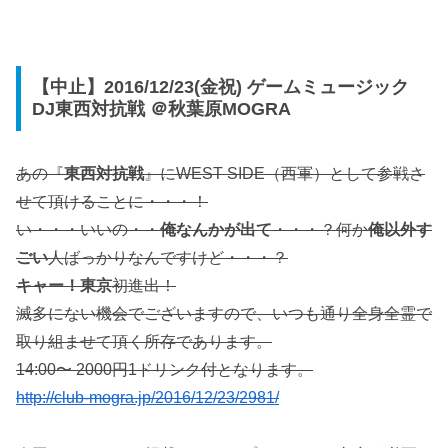
【中止】2016/12/23(金祝) ゲームミュージック
DJ東西対抗戦 ＠秋葉原MOGRA
あの『
東西対抗戦
』にWEST SIDE（西軍）として参戦さ
せて頂けることに・・・！
い・・・いいの・・
俺なんかが出て
・・・？何か
俺以外す
ごい
人ばっかりなんですけど・・・？
キャー！東京
初進出！
滅多にない機会でございますので、いつも通り全身全霊で
取り組ませて頂く所存であります。
14:00〜 2000円1ドリンク付となります。
http://club-mogra.jp/2016/12/23/2981/