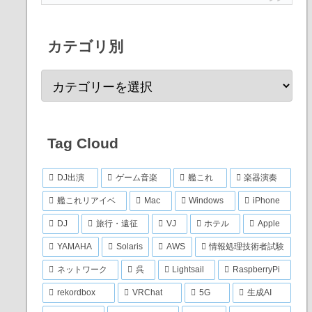
カテゴリ別
Tag Cloud
DJ出演
ゲーム音楽
艦これ
楽器演奏
艦これリアイベ
Mac
Windows
iPhone
DJ
旅行・遠征
VJ
ホテル
Apple
YAMAHA
Solaris
AWS
情報処理技術者試験
ネットワーク
呉
Lightsail
RaspberryPi
rekordbox
VRChat
5G
生成AI