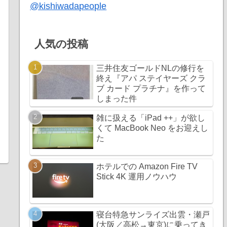
@kishiwadapeople
人気の投稿
三井住友ゴールドNLの修行を
終え『アパ ステイヤーズ クラ
ブ カード プラチナ』を作って
しまった件
雑に扱える「iPad ++」が欲し
くて MacBook Neo をお迎えし
た
ホテルでの Amazon Fire TV
Stick 4K 運用ノウハウ
寝台特急サンライズ出雲・瀬戸
(大阪／高松→東京)に乗ってき