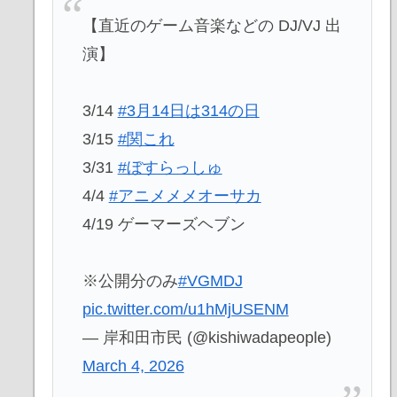
【直近のゲーム音楽などの DJ/VJ 出
演】
3/14
#3月14日は314の日
3/15
#関これ
3/31
#ぼすらっしゅ
4/4
#アニメメメオーサカ
4/19 ゲーマーズヘブン
※公開分のみ
#VGMDJ
pic.twitter.com/u1hMjUSENM
— 岸和田市民 (@kishiwadapeople)
March 4, 2026