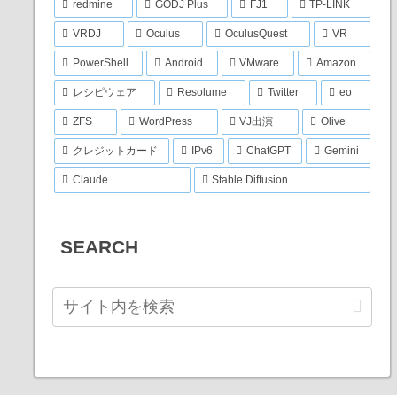
redmine
GODJ Plus
FJ1
TP-LINK
VRDJ
Oculus
OculusQuest
VR
PowerShell
Android
VMware
Amazon
レシピウェア
Resolume
Twitter
eo
ZFS
WordPress
VJ出演
Olive
クレジットカード
IPv6
ChatGPT
Gemini
Claude
Stable Diffusion
SEARCH