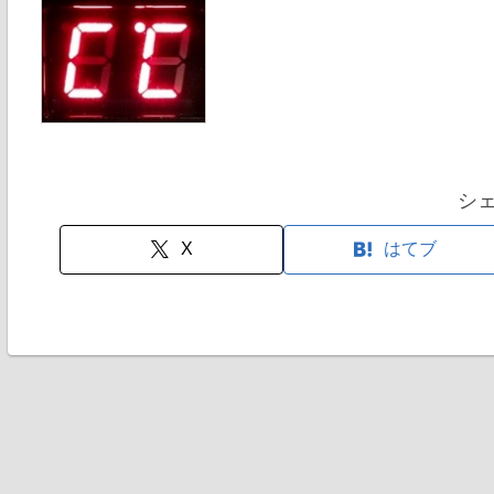
シ
X
はてブ