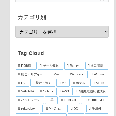
カテゴリ別
Tag Cloud
DJ出演
ゲーム音楽
艦これ
楽器演奏
艦これリアイベ
Mac
Windows
iPhone
DJ
旅行・遠征
VJ
ホテル
Apple
YAMAHA
Solaris
AWS
情報処理技術者試験
ネットワーク
呉
Lightsail
RaspberryPi
rekordbox
VRChat
5G
生成AI