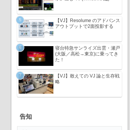
【VJ】Resolume のアドバンス
アウトプットで2面投影する
寝台特急サンライズ出雲・瀬戸
(大阪／高松→東京)に乗ってき
た！
【VJ】敢えての VJ 論と生存戦
略
告知