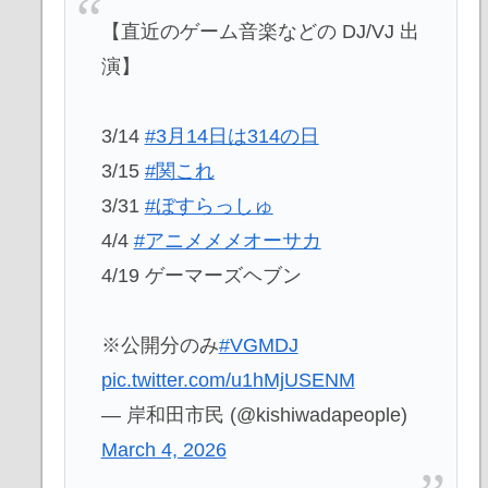
【直近のゲーム音楽などの DJ/VJ 出
演】
3/14
#3月14日は314の日
3/15
#関これ
3/31
#ぼすらっしゅ
4/4
#アニメメメオーサカ
4/19 ゲーマーズヘブン
※公開分のみ
#VGMDJ
pic.twitter.com/u1hMjUSENM
— 岸和田市民 (@kishiwadapeople)
March 4, 2026