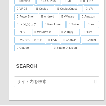
redmine
GODJ Plus
FJ1
TP-LINK
VRDJ
Oculus
OculusQuest
VR
PowerShell
Android
VMware
Amazon
レシピウェア
Resolume
Twitter
eo
ZFS
WordPress
VJ出演
Olive
クレジットカード
IPv6
ChatGPT
Gemini
Claude
Stable Diffusion
SEARCH