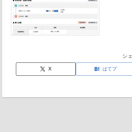
シ
X
はてブ